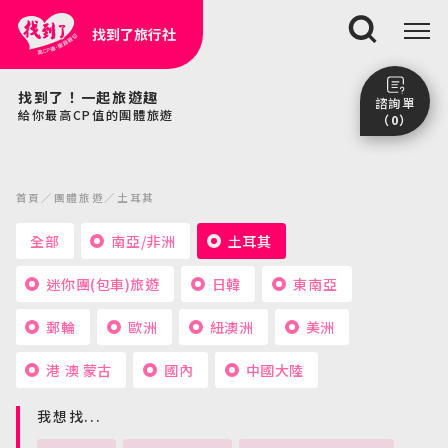
找到了旅行社
搜尋
找到了！一起旅遊趣
諮詢單
給你最高CP值的團體旅遊
（0）
尚未加入任何行程。
點我看團體行程趣～
首頁
團體旅遊
土耳其
前往諮詢單頁面
全部
南亞/非洲
土耳其
迷你團(包車)旅遊
日韓
東南亞
郵輪
歐洲
紐澳洲
美洲
港 澳 蒙古
國內
中國大陸
我想找...