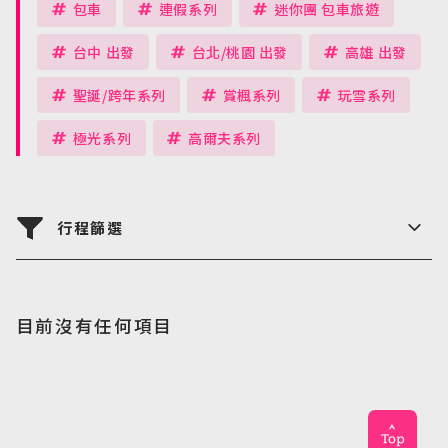
包車
連假系列
迷你團 包車旅遊
台中 出發
台北/桃園 出發
高雄 出發
聖誕/跨年系列
賞楓系列
玩雪系列
日韓旅遊
極光系列
高爾夫系列
Northeast Asia
東南亞旅遊
Southeast Asia
行程篩選
歐洲旅遊
Europe
國家
目前沒有任何項目
郵輪旅遊
Cruiseship
航空公司
請選擇
迷你團(包車)