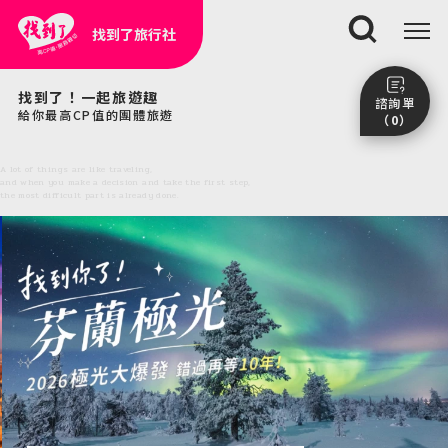
找到了旅行社
搜尋
找到了！一起旅遊趣
諮詢單
給你最高CP值的團體旅遊
（0）
A lot of things are like traveling,
尚未加入任何行程。
點我看團體行程趣～
and when you make a decision and take the first step,
the most difficult part is already done.
前往諮詢單頁面