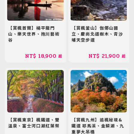
【賞楓首爾】楊平龍門
【賞楓釜山】伽倻山國
山、樂天世界、抱川藝術
立、慶尚北道樹木、青沙
谷
埔天空步道
NT$
18,900
NT$
21,900
起
起
【賞楓東京】楓鐵道、雙
【賞楓九州】追楓秘境&
溫泉、富士河口湖紅葉祭
鐵道 耶馬溪、金鱗湖、九
重夢大吊橋