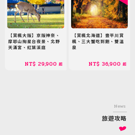
【賞楓大阪】京阪神奈、
【賞楓北海道】豐平川賞
摩耶山掬星台夜景、北野
楓、三大蟹吃到飽、雙溫
天滿宮、紅葉溪庭
泉
NT$
29,900
NT$
36,900
起
起
News
旅遊攻略