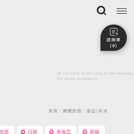
搜尋
諮詢單
（0）
尚未加入任何行程。
點我看團體行程趣～
On the back of the pack to the distance,
前往諮詢單頁面
the dream destination.
首頁
團體旅遊
南亞/非洲
)旅遊
日韓
東南亞
郵輪