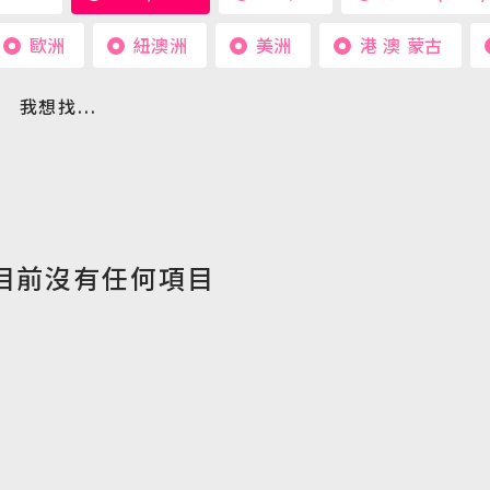
歐洲
紐澳洲
美洲
港 澳 蒙古
日韓旅遊
Northeast Asia
我想找...
東南亞旅遊
Southeast Asia
歐洲旅遊
目前沒有任何項目
Europe
郵輪旅遊
Cruiseship
迷你團(包車)
MiniTour