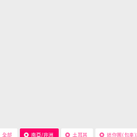
全部
南亞/非洲
土耳其
迷你團(包車