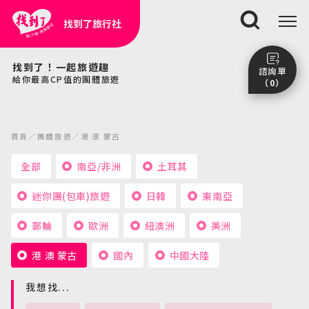
找到了旅行社
搜尋
找到了！一起旅遊趣
諮詢單
給你最高CP值的團體旅遊
（0）
尚未加入任何行程。
點我看團體行程趣～
首頁
團體旅遊
港 澳 蒙古
前往諮詢單頁面
全部
南亞/非洲
土耳其
迷你團(包車)旅遊
日韓
東南亞
郵輪
歐洲
紐澳洲
美洲
港 澳 蒙古
國內
中國大陸
我想找...