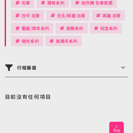
包車
連假系列
迷你團 包車旅遊
台中 出發
台北/桃園 出發
高雄 出發
聖誕/跨年系列
賞楓系列
玩雪系列
極光系列
高爾夫系列
日韓旅遊
Northeast Asia
東南亞旅遊
行程篩選
Southeast Asia
歐洲旅遊
國家
Europe
目前沒有任何項目
郵輪旅遊
Cruiseship
航空公司
請選擇
迷你團(包車)
MiniTour