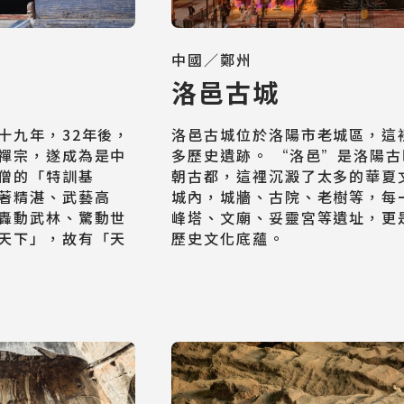
中國／鄭州
洛邑古城
十九年，32年後，
洛邑古城位於洛陽市老城區，這
禪宗，遂成為是中
多歷史遺跡。 “洛邑”是洛陽
日韓旅遊
僧的「特訓基
朝古都，這裡沉澱了太多的華夏
Northeast Asia
著精湛、武藝高
城內，城牆、古院、老樹等，每
轟動武林、驚動世
峰塔、文廟、妥靈宮等遺址，更
天下」，故有「天
歷史文化底蘊。
東南亞旅遊
Southeast Asia
歐洲旅遊
Europe
郵輪旅遊