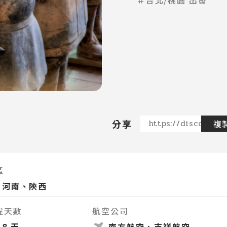
＃台北/桃園 出發
分享
https://discovere
複
區
河南、陝西
程天數
航空公司
8 天
南方航空、吉祥航空