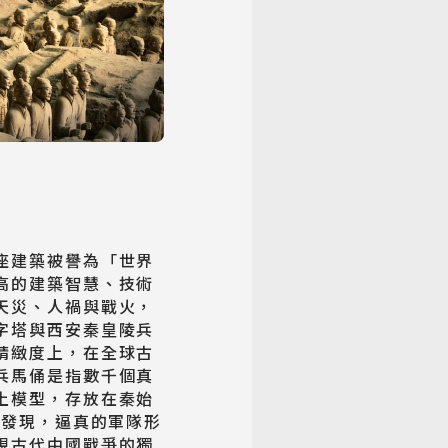
座建築被譽為「世界
高的建築智慧、技術
天災、人禍與戰火，
字塔與西安秦皇陵兵
精緻度上，在全球古
兵馬俑是指數千個真
土模型，存放在秦始
年發現，逼真的軍隊形
現古代中國戰爭的獨