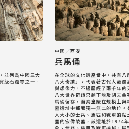
Cruiseship
迷你團(包車)
MiniTour
最新消息
中國／西安
Announcement
兵馬俑
客製旅遊
，並列爲中國三大
在全球的文化遺產當中，共有八
Customized Tour
寶級石窟寺之一。
八大奇蹟」，代表著古代人類最
與想像力，不過歷經了兩千年的
八大世界奇蹟只剩下埃及胡夫金
馬俑留存，而秦皇陵在規模上與
墓遺址中都著獨一無二的地位。
人大小的士兵、馬匹和戰車的黏
皇的宏偉陵墓，該遺址於1974
象、武器、裝甲及戰車機械，展