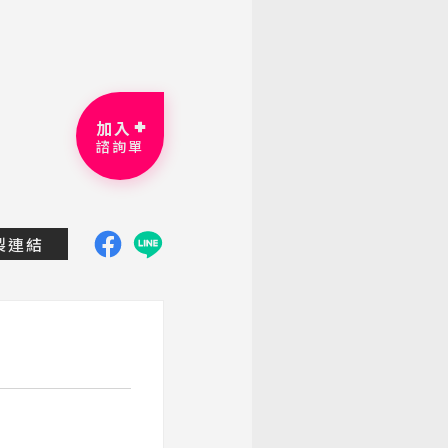
加入
諮詢單
dtravel.com.tw/group-tour/detail/xian-tour31
製連結