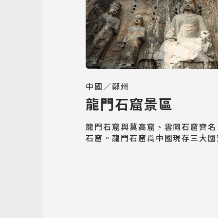
中國／鄭州
龍門石窟景區
龍門石窟與莫高窟、雲岡石窟齊名
石窟。龍門石窟爲中國現存三大國