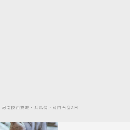
｜河南陝西雙城、兵馬俑、龍門石窟8日