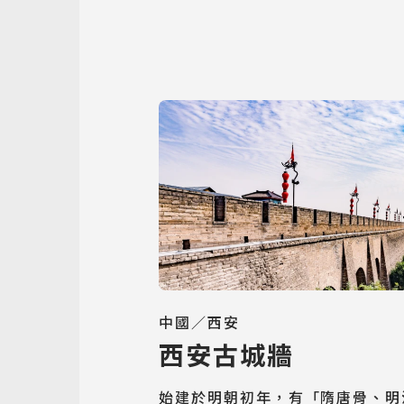
中國／西安
西安古城牆
始建於明朝初年，有「隋唐骨、明