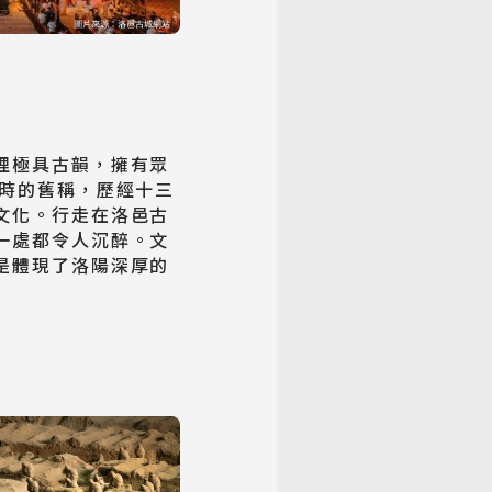
裡極具古韻，擁有眾
古時的舊稱，歷經十三
文化。行走在洛邑古
一處都令人沉醉。文
是體現了洛陽深厚的