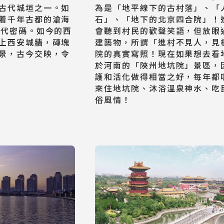
古代城垣之一。如
為是「地平線下的古村落」、「
着千年古都的滄海
石」、「地下的北京四合院」！
時代密碼。如今的西
會聽到村民的歡聲笑語，但放眼
上西安城牆，磚塊
建築物，所謂「進村不見人，見
景，古今交映，令
院的真實寫照！現在如果想去看
於河南的「陜州地坑院」景區，
護和活化做得相當之好，每年都
來住地坑院、沐浴溫泉神水、吃
俗風情！