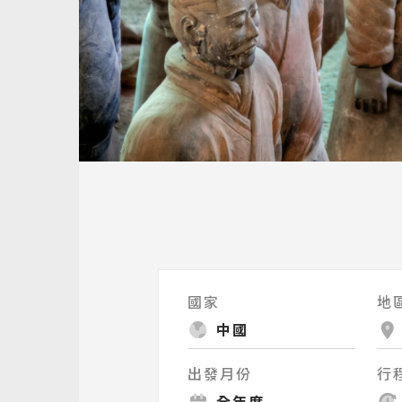
國家
地
中國
出發月份
行
全年度