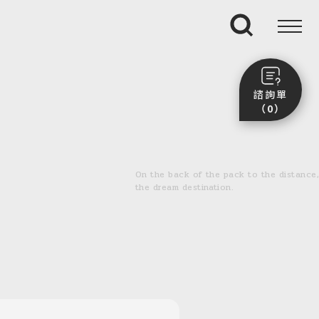
搜尋
諮詢單
（0）
尚未加入任何行程。
點我看團體行程趣～
On the back of the pack to the distance,
前往諮詢單頁面
the dream destination.