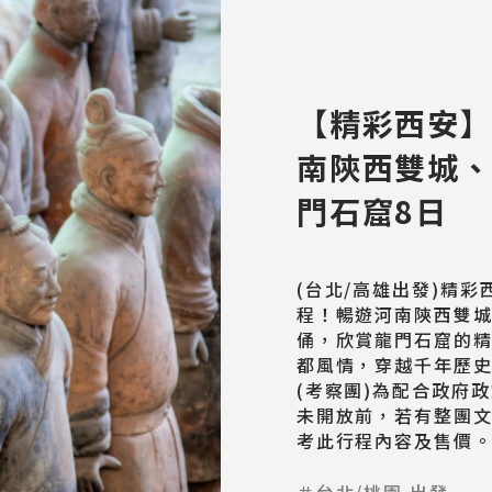
【精彩西安
南陝西雙城
門石窟8日
(台北/高雄出發)精
程！暢遊河南陝西雙
俑，欣賞龍門石窟的
都風情，穿越千年歷史
(考察團)為配合政府
未開放前，若有整團
考此行程內容及售價