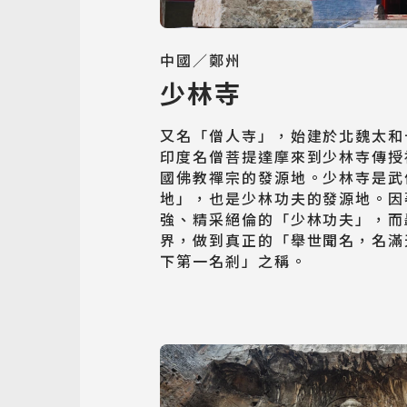
中國／鄭州
少林寺
又名「僧人寺」，始建於北魏太和
印度名僧菩提達摩來到少林寺傳授
國佛教禪宗的發源地。少林寺是武
地」，也是少林功夫的發源地。因
強、精采絕倫的「少林功夫」，而
界，做到真正的「舉世聞名，名滿
下第一名剎」之稱。