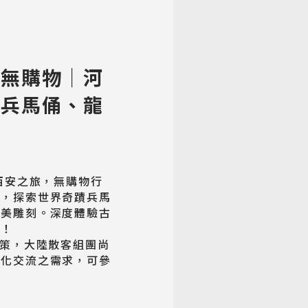
】無購物｜河
、兵馬俑、龍
彩西安之旅，無購物行
城，探索世界奇蹟兵馬
精美雕刻。深度體驗古
！

政策，大陸散客組團尚
文化交流之需求，可參
。