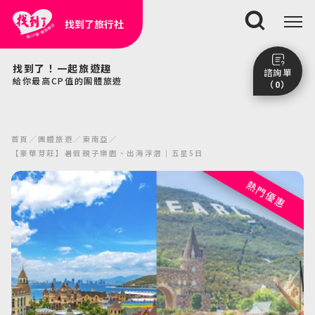
找到了旅行社
搜尋
找到了！一起旅遊趣
諮詢單
給你最高CP值的團體旅遊
（0）
尚未加入任何行程。
點我看團體行程趣～
首頁
團體旅遊
東南亞
前往諮詢單頁面
【豪華芽莊】暑假親子樂園、出海浮潛｜五星5日
熱門優惠