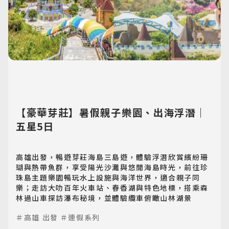
【豪華芽莊】暑假親子樂園、出海浮潛｜
五星5日
高雄出發，暢遊芽莊海島三島遊，體驗浮潛欣賞繽紛珊
瑚與熱帶魚群，享受陽光沙灘與悠閒海島時光，前往珍
珠島主題樂園暢玩水上設施與海洋世界，適合親子同
樂；走訪大叻百年火車站、春香湖與特色地標，搭乘森
林過山車探訪瀑布秘境，並體驗纜車俯瞰山林湖景
＃高雄 出發
＃連假系列