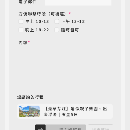
電子郵件
方便聯繫時段（可複選）
*
早上 10-13
下午 13-18
晚上 18-22
隨時皆可
內容
*
想諮詢
的行程
【豪華芽莊】暑假親子樂園、出
海浮潛｜五星5日
請右滑解鎖
送出諮詢