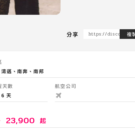
分享
https://discovere
複
區
清邁、南奔、南邦
程天數
航空公司
6 天
23,900
～
起