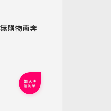
】無購物南奔
加入
諮詢單