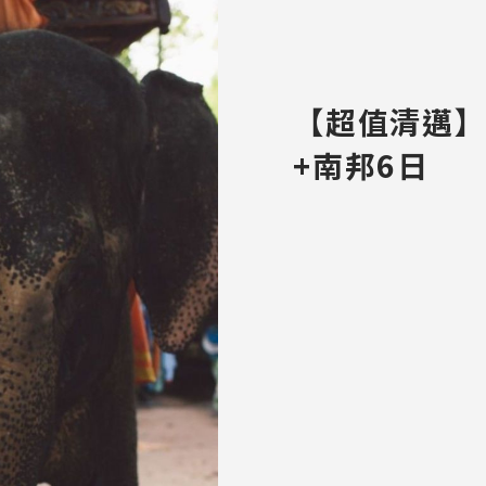
【超值清邁
+南邦6日