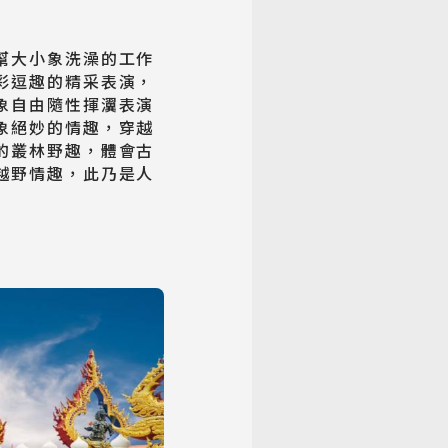
幫大小象洗澡的工作
彩逗趣的精采表演，
象自由隨性揮瀷表演
象絕妙的情趣，穿越
的叢林野趣，體會古
越野情趣，此乃是人