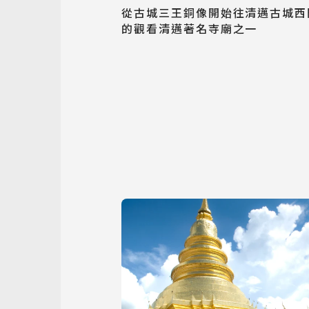
從古城三王銅像開始往清邁古城西
的觀看清邁著名寺廟之一