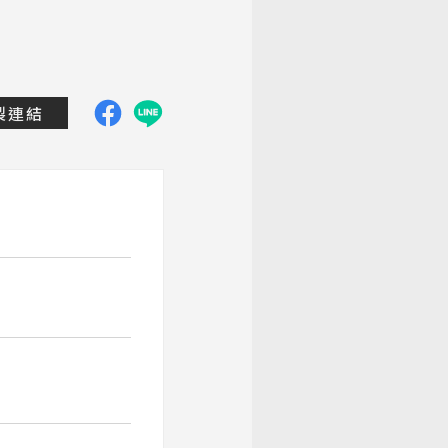
dtravel.com.tw/group-tour/detail/tailandchiangmaig
製連結