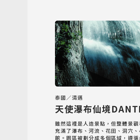
泰國／清邁
天使瀑布仙境DANT
雖然這裡是人造景點，但整體景觀
充滿了瀑布、河流、花田、洞穴、
館。園區被劃分成多個區域，遵循