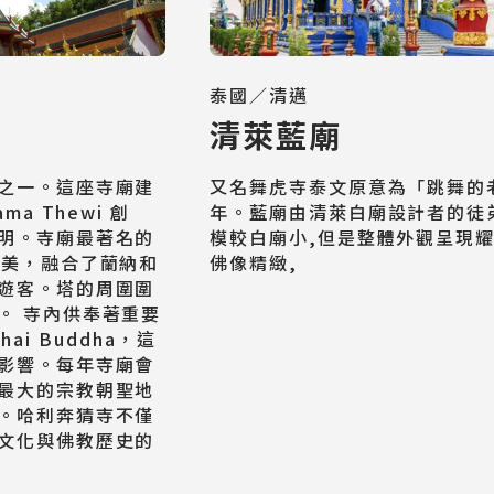
Cruiseship
迷你團(包車)
泰國／清邁
MiniTour
清萊藍廟
最新消息
之一。這座寺廟建
又名舞虎寺泰文原意為「跳舞的老
Announcement
a Thewi 創
年。藍廟由清萊白廟設計者的徒
明。寺廟最著名的
模較白廟小,但是整體外觀呈現耀
優美，融合了蘭納和
佛像精緻,
客製旅遊
遊客。塔的周圍圍
Customized Tour
。 寺內供奉著重要
chai Buddha，這
影響。每年寺廟會
最大的宗教朝聖地
。哈利奔猜寺不僅
文化與佛教歷史的