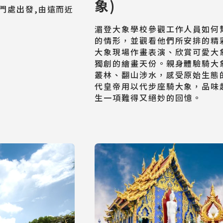
象)
門處出發,由遠而近
湄登大象學校參觀工作人員如何
的情形，並觀看他們所安排的精
大象現場作畫表演、欣賞可愛大
獨創的繪畫天份。親身體驗騎大
叢林、翻山涉水，感受原始生態
代皇帝用以代步座騎大象，品味
日韓旅遊
生一項難得又絕妙的回憶。
Northeast Asia
東南亞旅遊
Southeast Asia
歐洲旅遊
Europe
郵輪旅遊