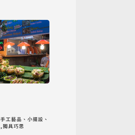
的手工藝品、小擺設、
,獨具巧思