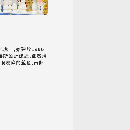
虎」,始建於1996
弟所設計建造,雖然規
眼宏偉的藍色,內部