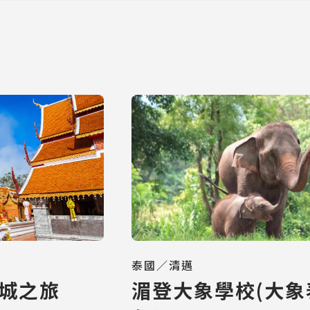
泰國／清邁
古城之旅
湄登大象學校(大象