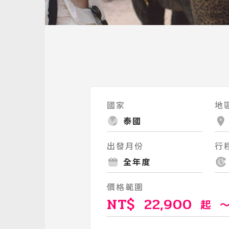
國家
地
泰國
出發月份
行
全年度
價格範圍
NT$
22,900
起