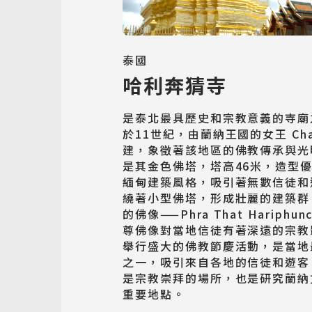
泰國
哈利奔猜寺
是泰北最具歷史和宗教意義的寺廟
於11世紀，由蘭納王國的女王 Cham
建，象徵著該地區的佛教傳承與光
是其金色佛塔，塔高46米，造型
緬甸建築風格，吸引著無數信徒和
繞著小型佛塔，形成壯麗的建築群
的佛像——Phra That Hariphun
尊佛像對當地信徒有著深遠的宗教
舉行盛大的佛教節慶活動，是當地
之一，吸引來自各地的信徒和遊客
是宗教崇拜的場所，也是研究蘭納
重要地點。