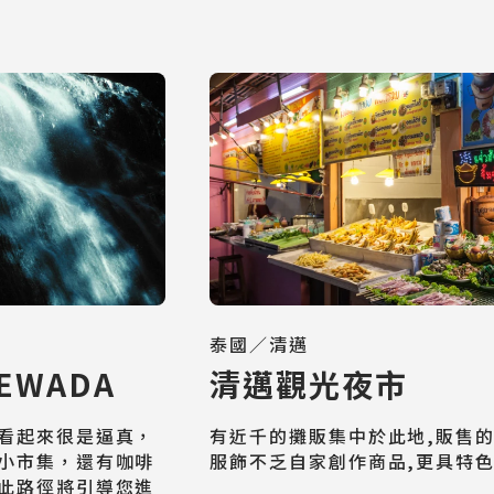
泰國／清邁
EWADA
清邁觀光夜市
看起來很是逼真，
有近千的攤販集中於此地,販售
小市集，還有咖啡
服飾不乏自家創作商品,更具特色
此路徑將引導您進