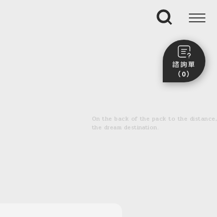
搜尋
諮詢單
（0）
尚未加入任何行程。
點我看團體行程趣～
On the back of the pack to the distance,
前往諮詢單頁面
the dream destination.