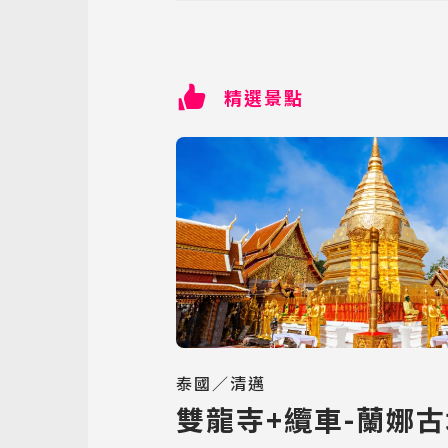
精選景點
泰國／清邁
雙龍寺+纜車-蘭娜