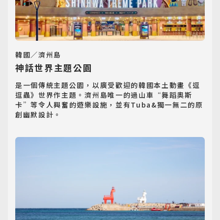
韓國／濟州島
神話世界主題公園
是一個傳統主題公園，以廣受歡迎的韓國本土動畫《逗
逗蟲》世界作主題。濟州島唯一的過山車“舞蹈奧斯
卡”等令人興奮的遊樂設施，並有Tuba&獨一無二的原
創幽默設計。
日韓旅遊
Northeast Asia