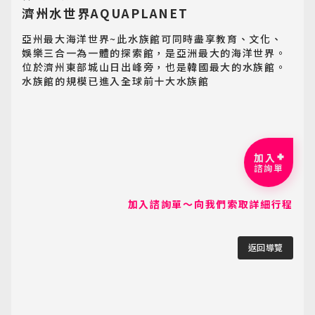
客製旅遊
濟州水世界AQUAPLANET
Customized Tour
亞州最大海洋世界~此水族館可同時盡享教育、文化、
娛樂三合一為一體的探索館，是亞洲最大的海洋世界。
位於濟州東部城山日出峰旁，也是韓國最大的水族館。
水族館的規模已進入全球前十大水族館
加入
諮詢單
加入諮詢單～向我們索取詳細行程
返回導覽