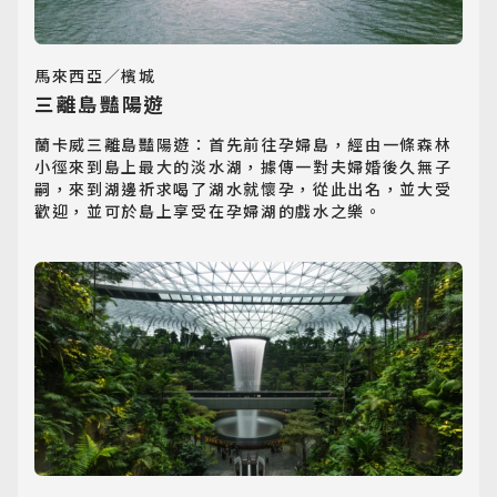
馬來西亞／檳城
三離島豔陽遊
蘭卡威三離島豔陽遊：首先前往孕婦島，經由一條森林
小徑來到島上最大的淡水湖，據傳一對夫婦婚後久無子
嗣，來到湖邊祈求喝了湖水就懷孕，從此出名，並大受
歡迎，並可於島上享受在孕婦湖的戲水之樂。