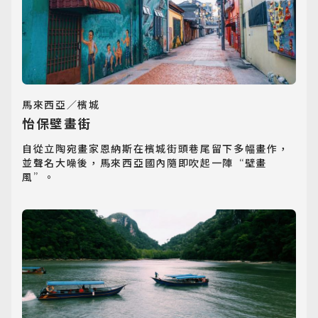
馬來西亞／檳城
怡保壁畫街
自從立陶宛畫家恩納斯在檳城街頭巷尾留下多幅畫作，
並聲名大噪後，馬來西亞國內隨即吹起一陣“壁畫
風”。