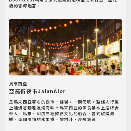
觀的書海迷宮。
日韓旅遊
Northeast Asia
東南亞旅遊
Southeast Asia
馬來西亞
亞羅街夜市JalanAlor
歐洲旅遊
是馬來西亞著名的夜市一條街，一到傍晚，整條人行道
Europe
上瀰漫著咖哩及烤肉味。馬來西亞的美食基本上是綜合
華人、馬來、印度三種飲食文化的融合，各式碳烤海
郵輪旅遊
鮮、南國風情的水果攤、酸柑汁、沙嗲等等
Cruiseship