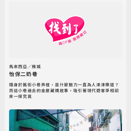
迷你團(包車)
MiniTour
最新消息
Announcement
客製旅遊
Customized Tour
馬來西亞／檳城
怡保二奶巷
隱身於舊街小巷弄裡，是什麼魅力一直為人津津樂道？
而這小巷過去的金屋藏嬌故事，吸引著現代遊客爭相前
來一探究竟