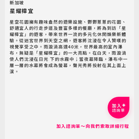
新加坡
星耀樟宜
星空花園擁有趣味盎然的遊樂設施、鬱鬱蔥蔥的花園、
舒適宜人的行走步道及豐富多樣的餐廳，將為到訪「星
耀樟宜」的遊客，帶來世界一流的多元化休閑娛樂新體
驗。從迷宮世界到天空之網，遊客將沈浸在令人贊嘆的
視覺享受之中。雨漩渦高達40米，世界最高的室內瀑
布，無疑是「星耀樟宜」的一大亮點。在白天，雨漩渦
使人們沈浸在日光 下的水霧中；當夜幕降臨，瀑布中一
層一層的水幕將會成為螢幕，聲光秀將投射在其上面上
演。
加入
諮詢單
加入諮詢單～向我們索取詳細行程