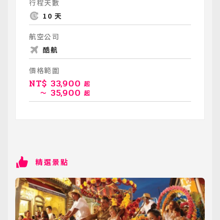
行程天數
10 天
航空公司
酷航
價格範圍
NT$
33,900
起
35,900
～
起
精選景點