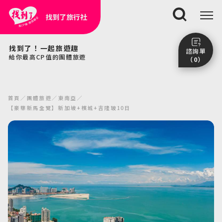
找到了旅行社
搜尋
找到了！一起旅遊趣
諮詢單
給你最高CP值的團體旅遊
（0）
尚未加入任何行程。
點我看團體行程趣～
首頁
團體旅遊
東南亞
前往諮詢單頁面
【豪華新馬全覽】新加坡+檳城+吉隆玻10日