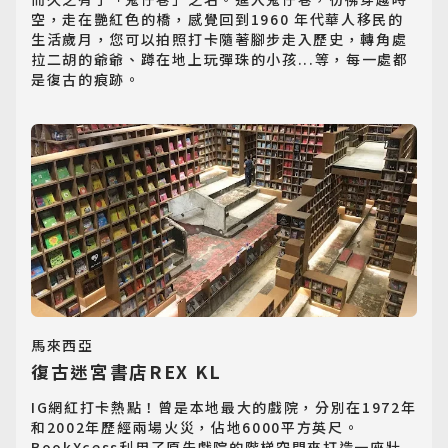
空，走在艷紅色的橋，感覺回到1960 年代華人移民的
生活歲月，您可以拍照打卡隨著腳步走入歷史，轉角處
拉二胡的爺爺、蹲在地上玩彈珠的小孩...等，每一處都
是復古的痕跡。
馬來西亞
復古迷宮書店REX KL
IG網紅打卡熱點！曾是本地最大的戲院，分別在1972年
和2002年歷經兩場火災，佔地6000平方英尺。
BookXcess利用了原先戲院的階梯空間來打造一座壯