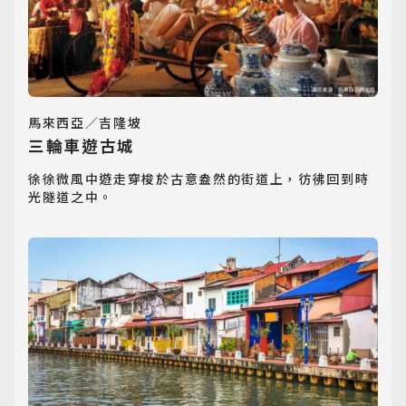
馬來西亞／吉隆坡
三輪車遊古城
徐徐微風中遊走穿梭於古意盎然的街道上，彷彿回到時
光隧道之中。