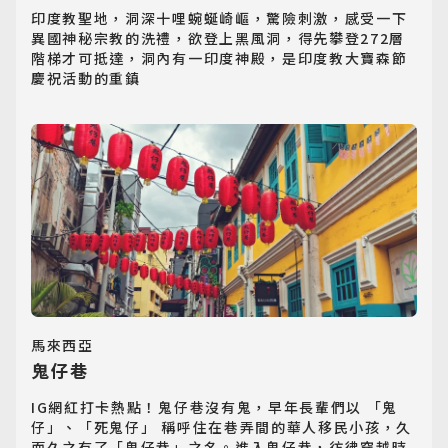
印度教聖地，洞深十哩蜿蜒崎嶇，驚險刺激，感受一下
異國神秘宗教的洗禮，欲登上黑風洞，得先攀登272層
階梯才可抵達，洞內有一印度神殿，是印度教大寶森節
慶祝活動的重鎮
馬來西亞
鬼仔巷
IG網紅打卡熱點！鬼仔巷沒有鬼，早年長輩們以 「鬼
仔」、「死鬼仔」 稱呼住在巷弄間的華人移民小孩，久
而久之有了「鬼仔巷」之名。進入鬼仔巷，彷彿穿越時