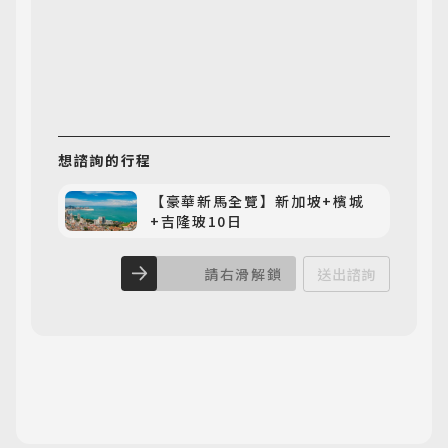
想諮詢
的行程
【豪華新馬全覽】新加坡+檳城
+吉隆玻10日
請右滑解鎖
送出諮詢