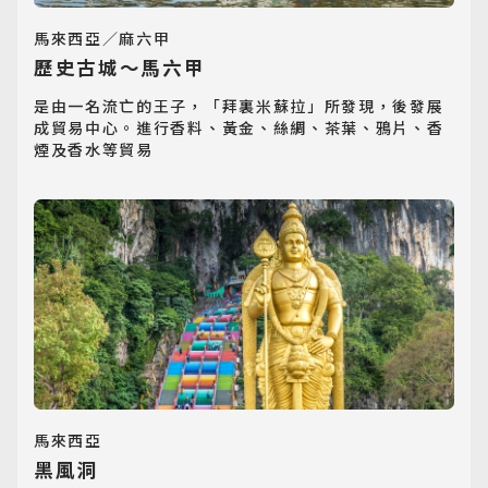
馬來西亞／麻六甲
歷史古城～馬六甲
是由一名流亡的王子，「拜裏米蘇拉」所發現，後發展
成貿易中心。進行香料、黃金、絲綢、茶葉、鴉片、香
煙及香水等貿易
馬來西亞
黑風洞