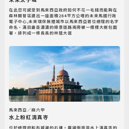
東南亞旅遊
Southeast Asia
在此您可感受到馬來西亞政府如何不花一毛錢而能夠在
森林開發區建出一座面積264平方公哩的未來馬國行政
電子中心,未來環保無煙城市以馬來西亞首位總理的名字
歐洲旅遊
命名，滿目盡是濃濃的綠意道路兩旁被一棵棵大樹包圍
Europe
著，排列成一條長長的林蔭大道
郵輪旅遊
Cruiseship
迷你團(包車)
MiniTour
最新消息
Announcement
馬來西亞／麻六甲
客製旅遊
水上粉紅清真寺
Customized Tour
位於總理府和布城湖的右邊。廣場側面是水上清真寺的