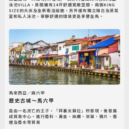
泳池VILLA，房間擁有24坪舒適寬敞空間，兩張KING 
SIZE的大床及全新衛浴設施，另外還有獨立陽台及蒸氣
室和私人泳池，寧靜舒適的環境更是享譽全馬。
馬來西亞／麻六甲
歷史古城～馬六甲
是由一名流亡的王子，「拜裏米蘇拉」所發現，後發展
成貿易中心。進行香料、黃金、絲綢、茶葉、鴉片、香
煙及香水等貿易