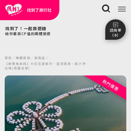
找到了旅行社
搜尋
找到了！一起旅遊趣
諮詢單
給你最高CP值的團體旅遊
（0）
尚未加入任何行程。
點我看團體行程趣～
首頁
團體旅遊
東南亞
前往諮詢單頁面
【豪華馬來西】大紅花渡假村、雲頂高原、麻六甲
古城(高雄出發)
熱門優惠