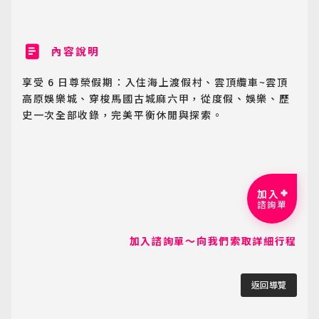
內容說明
享受 6 日尊榮假期：入住海上渡假村、雲頂纜車~雲頂
高原娛樂城、穿梭馬國古城麻六甲，從度假、娛樂、歷
史一次全部收錄，完美平衡休閒與探索。
加入
諮詢單
加入諮詢單～向我們索取詳細行程
返回導覽