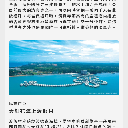
全貌。這座四分之三建於湖面上的水上清寺是馬來西亞
目前最大的清真寺之一，可以同時容納一萬兩千人在此
做禮拜。每當做禮拜時，清真寺那高高的宣禮塔内播放
的古蘭經聲悠颺地縈繞在清真寺的上空十分悦耳。除造
型漂亮之外也是馬國唯一可進祈禱大廳參觀的清真寺。
馬來西亞
大紅花海上渡假村
渡假村座落於波德森海域，從空中俯看就像是一朵馬來
西亞國花～大紅花(朱槿花)，安排入住獨具特色的海上