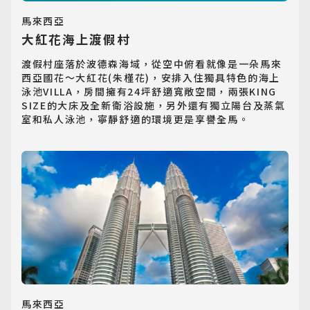
馬來西亞
大紅花海上渡假村
渡假村座落於波德森海域，從空中俯看就像是一朵馬來
西亞國花～大紅花(朱槿花)，安排入住獨具特色的海上
泳池VILLA，房間擁有24坪舒適寬敞空間，兩張KING 
SIZE的大床及全新衛浴設施，另外還有獨立陽台及蒸氣
室和私人泳池，寧靜舒適的環境更是享譽全馬。
馬來西亞