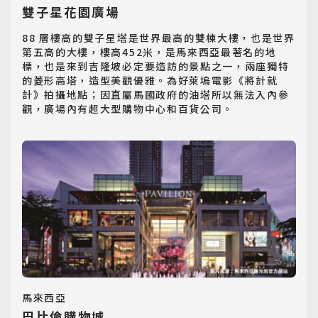
雙子星花園廣場
88 層樓高的雙子星塔是世界最高的雙棟大樓，也是世界
第五高的大樓，樓高452米，是馬來西亞最著名的地
標，也是來到吉隆坡必定要造訪的景點之一，兩座獨特
的菱形高塔，造型美觀優雅。為好萊塢電影《將計就
計》拍攝地點；因直屬馬國政府的油塔所以無法入內參
觀，廣場內有超大型購物中心和百貨公司。
日韓旅遊
Northeast Asia
東南亞旅遊
Southeast Asia
馬來西亞
歐洲旅遊
巴比倫購物城
Europe