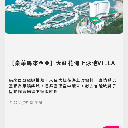
【豪華馬來西亞】大紅花海上泳池VILLA
馬來西亞旅遊推薦，入住大紅花海上渡假村，盡情遊玩
雲頂高原娛樂城，搭乘雲頂空中纜車，必去吉隆坡雙子
星花園廣場留下璀璨回憶。
＃台北/桃園 出發