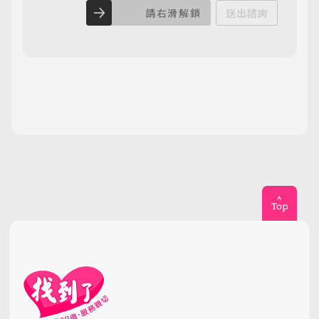
請右滑解鎖
送出諮詢