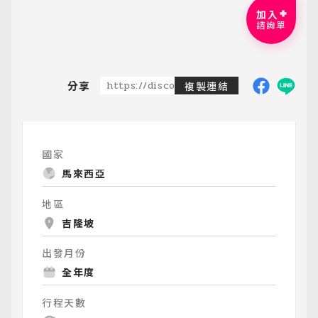
加入
諮詢單
分享
https://discoveredtravel.com.tw/group-
複製連結
國家
馬來西亞
地區
吉隆坡
出發月份
全年度
行程天數