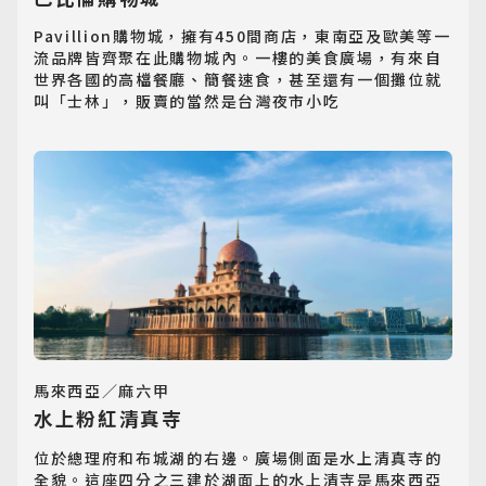
Pavillion購物城，擁有450間商店，東南亞及歐美等一
郵輪旅遊
流品牌皆齊聚在此購物城內。一樓的美食廣場，有來自
世界各國的高檔餐廳、簡餐速食，甚至還有一個攤位就
Cruiseship
叫「士林」，販賣的當然是台灣夜市小吃
迷你團(包車)
MiniTour
最新消息
Announcement
客製旅遊
Customized Tour
馬來西亞／麻六甲
水上粉紅清真寺
位於總理府和布城湖的右邊。廣場側面是水上清真寺的
全貌。這座四分之三建於湖面上的水上清寺是馬來西亞