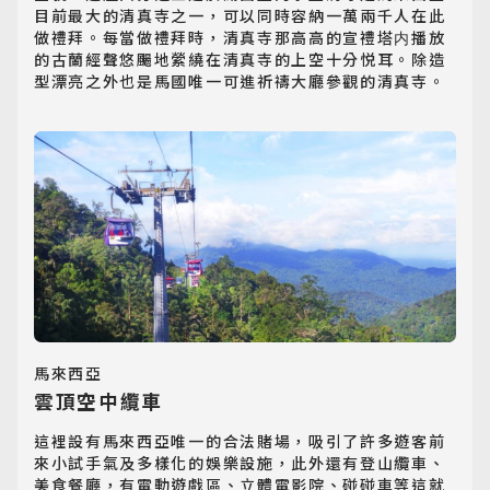
目前最大的清真寺之一，可以同時容納一萬兩千人在此
做禮拜。每當做禮拜時，清真寺那高高的宣禮塔内播放
的古蘭經聲悠颺地縈繞在清真寺的上空十分悦耳。除造
型漂亮之外也是馬國唯一可進祈禱大廳參觀的清真寺。
馬來西亞
雲頂空中纜車
這裡設有馬來西亞唯一的合法賭場，吸引了許多遊客前
來小試手氣及多樣化的娛樂設施，此外還有登山纜車、
美食餐廳，有電動遊戲區、立體電影院、碰碰車等這就