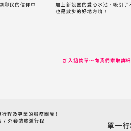
歐洲旅遊
湖鄉民的信仰中
加上新設置的愛心水池，吸引了
Europe
也是散步的好地方唷！
郵輪旅遊
Cruiseship
迷你團(包車)
加入諮詢單～向我們索取詳
MiniTour
最新消息
Announcement
客製旅遊
Customized Tour
遊行程及專業的服務團隊！
 / 外套裝旅遊行程
單一行