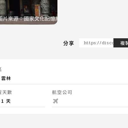
分享
https://discovere
複
區
雲林
程天數
航空公司
1 天