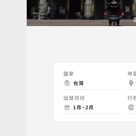
國家
地
台灣
出發月份
行
1月~2月