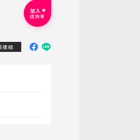
加入
諮詢單
dtravel.com.tw/group-tour/detail/khh-yunlin-tour33
製連結