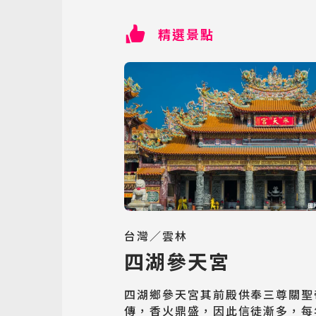
精選景點
台灣／雲林
四湖參天宮
四湖鄉參天宮其前殿供奉三尊關聖
傳，香火鼎盛，因此信徒漸多，每