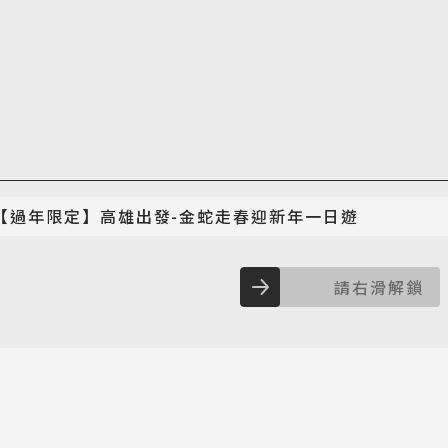
【過年限定】高雄出發-金蛇走春迎新年一日遊
請右滑解鎖