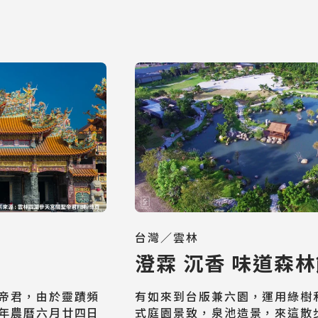
日韓旅遊
Northeast Asia
台灣／雲林
澄霖 沉香 味道森
東南亞旅遊
Southeast Asia
帝君，由於靈蹟頻
有如來到台版兼六園，運用綠樹
年農曆六月廿四日
式庭園景致，泉池造景，來這散