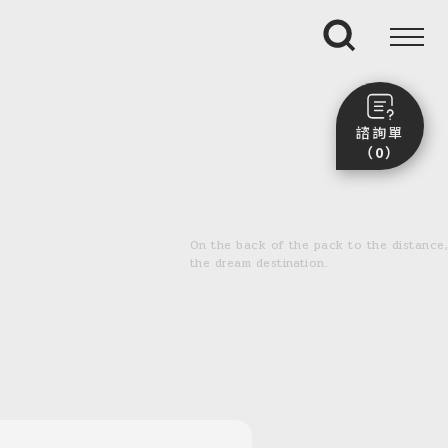
搜尋
諮詢單
（0）
尚未加入任何行程。
點我看團體行程趣～
On the back of the pack to the distance,
前往諮詢單頁面
the dream destination.