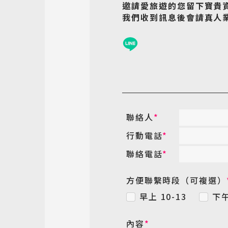
邀請愛旅遊的您留下寶貴
我們收到訊息後會請真人
聯絡人
*
行動電話
*
聯絡電話
*
方便聯繫時段（可複選）
早上 10-13
下午
內容
*