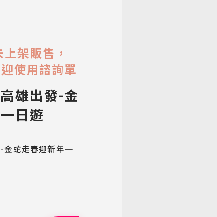
未上架販售，
歡迎使用諮詢單
高雄出發-金
年一日遊
-金蛇走春迎新年一