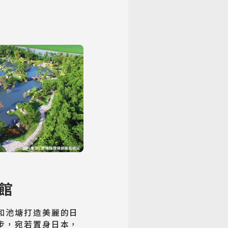
林館
和池塘打造美麗的日
步，宛若置身日本，