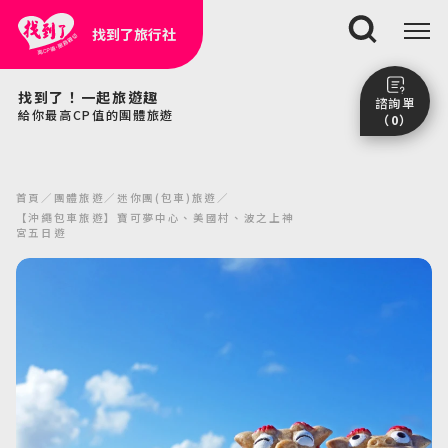
找到了旅行社
搜尋
找到了！一起旅遊趣
諮詢單
給你最高CP值的團體旅遊
（0）
尚未加入任何行程。
點我看團體行程趣～
首頁
團體旅遊
迷你團(包車)旅遊
前往諮詢單頁面
【沖繩包車旅遊】寶可夢中心、美國村、波之上神
宮五日遊