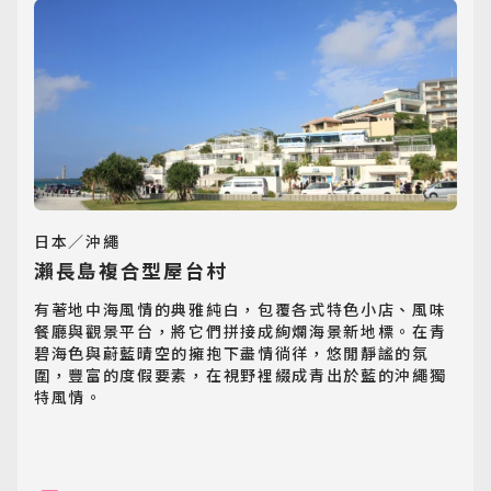
歐洲旅遊
Europe
郵輪旅遊
Cruiseship
迷你團(包車)
MiniTour
日本／沖繩
瀨長島複合型屋台村
最新消息
Announcement
有著地中海風情的典雅純白，包覆各式特色小店、風味
餐廳與觀景平台，將它們拼接成絢爛海景新地標。在青
碧海色與蔚藍晴空的擁抱下盡情徜徉，悠閒靜謐的氛
客製旅遊
圍，豐富的度假要素，在視野裡綴成青出於藍的沖繩獨
Customized Tour
特風情。