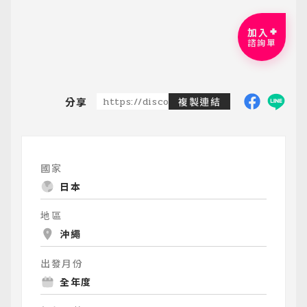
加入
諮詢單
分享
https://discoveredtravel.com.tw/group-
複製連結
國家
日本
地區
沖繩
出發月份
全年度