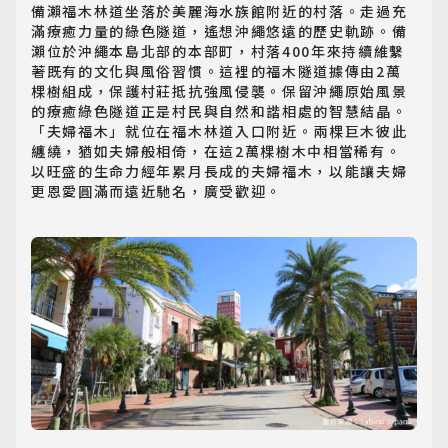
備瀨福木林道坐落於美麗海水族館附近的村落。走過充
滿療癒力量的綠色隧道，遙想沖繩悠遠的歷史軌跡。備
瀨位於沖繩本島北部的本部町，村落400年來持續維繫
著既有的文化與風俗習慣。這裡的福木隧道據傳由2萬
棵樹組成，保護村莊抵抗強風侵襲。保留沖繩原始風景
的療癒綠色隧道正是村民與自然和諧相處的智慧結晶。
「夫婦福木」就位在福木林道入口附近。兩棵巨木彼此
纏繞，猶如夫婦般相倚，在這2萬棵樹木中相當稀有。
以旺盛的生命力經年累月長成的夫婦福木，以能讓夫婦
更恩愛圓滿而遠近馳名，廣受歡迎。