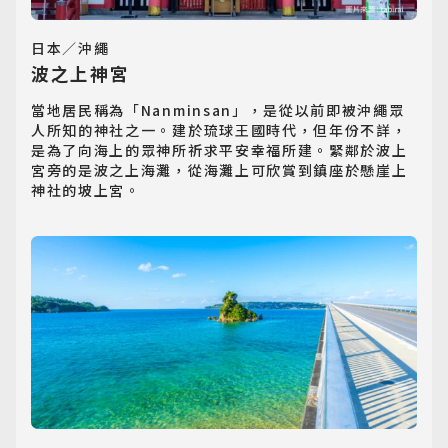
日本／沖繩
波之上神宮
當地居民稱為「Nanminsan」，是從以前即被沖繩眾
人所知的神社之一。建於琉球王國時代，但年份不詳，
是為了向海上的眾神所祈求平安幸福所建。緊鄰於波上
宮旁的是波之上海灘，從海灘上可欣賞到鎮座於懸崖上
神社的坡上宮。