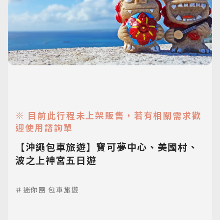
※ 目前此行程未上架販售，若有相關需求歡
迎使用諮詢單
【沖繩包車旅遊】寶可夢中心、美國村、
波之上神宮五日遊
＃迷你團 包車旅遊