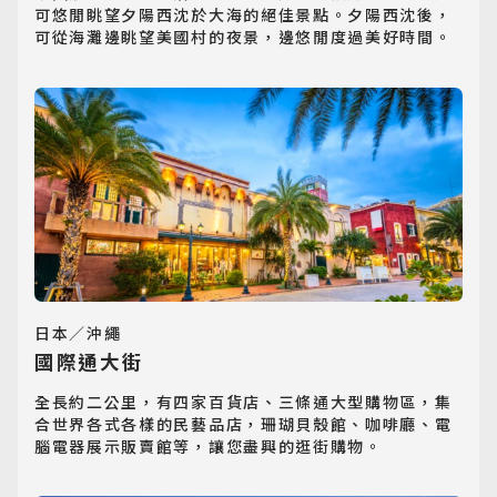
可悠閒眺望夕陽西沈於大海的絕佳景點。夕陽西沈後，
可從海灘邊眺望美國村的夜景，邊悠閒度過美好時間。
日本／沖繩
日韓旅遊
國際通大街
Northeast Asia
全長約二公里，有四家百貨店、三條通大型購物區，集
合世界各式各樣的民藝品店，珊瑚貝殼館、咖啡廳、電
東南亞旅遊
腦電器展示販賣館等，讓您盡興的逛街購物。
Southeast Asia