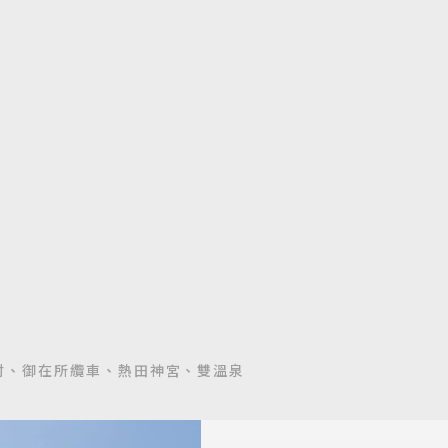
村、御在所纜車、熱田神宮、雙溫泉