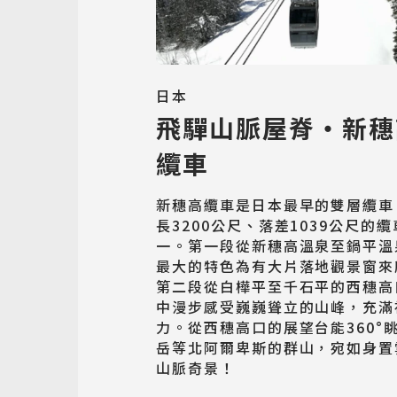
日本
飛驒山脈屋脊‧新穗
纜車
新穗高纜車是日本最早的雙層纜車
長3200公尺、落差1039公尺的
一。第一段從新穗高溫泉至鍋平溫
最大的特色為有大片落地觀景窗來
第二段從白樺平至千石平的西穗高
中漫步感受巍巍聳立的山峰，充滿
力。從西穗高口的展望台能360°
岳等北阿爾卑斯的群山，宛如身置
山脈奇景！