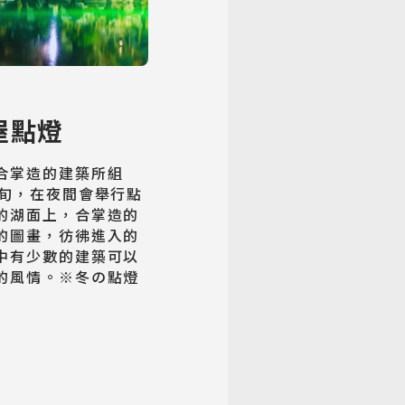
屋點燈
合掌造的建築所組
下旬，在夜間會舉行點
的湖面上，合掌造的
的圖畫，彷彿進入的
中有少數的建築可以
的風情。※冬の點燈