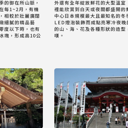
季的御在所山脈，
外還有全年綻放鮮花的大型溫室
在每1~2月，有機
裡能欣賞到白天或夜間都盛開的
，相較於壯麗廣闊
中心日本規模最大且最知名的冬季
緻細膩的精品藝
LED燈泡裝飾而成點亮寒冷夜
零度以下時，也有
的山、海、花及各種形狀的造型
冰塊，形成高10公
嘆。