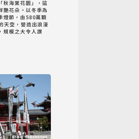
「秋海棠花園」，這
鮮艷花朵。以冬季為
燈節，由580萬顆
晚的天空，營造出浪漫
，規模之大令人讚