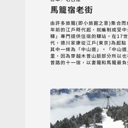
馬籠宿老街
由許多旅籠(即小旅館之意)集合而
年前的江戶時代起，就編制成受中
驛」專門提供住宿的驛站。在17
代，德川家康從江戶(東京)為起點
其中一條為「中山道」。「中山道
里，因為穿越木曾山脈部分所以也
曾路的十一宿，以妻籠和馬籠最負