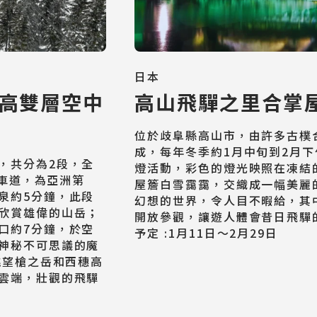
Cruiseship
迷你團(包車)
MiniTour
日本
高雙層空中
高山飛驒之里合掌
最新消息
Announcement
位於歧阜縣高山市，由許多古樸
成，每年冬季約1月中旬到2月
，共分為2段，全
燈活動，彩色的燈光映照在凍結
客製旅遊
纜車道，為亞洲第
屋簷白雪靄靄，交織成一幅美麗
Customized Tour
泉約5分鐘，此段
幻想的世界，令人目不暇給，其
欣賞雄偉的山岳；
開放參觀，讓遊人體會昔日飛驒
口約7分鐘，於空
予定 :1月11日～2月29日
神秘不可思議的魔
眺望槍之岳和西穗高
雲端，壯觀的飛驒