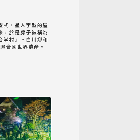
型式，呈人字型的屋
來，於是房子被稱為
合掌村」。白川鄉和
為聯合國世界遺產。