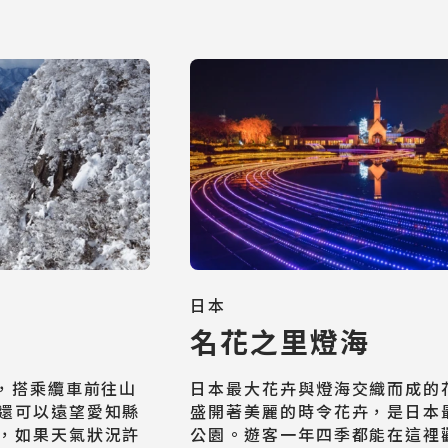
日本
名花之里燈海
脈，搭乘纜車前往山
日本最大花卉與燈海交織而成的
還可以遠望愛知縣
盛開著美麗的時令花卉，是日本
，如果天氣狀況許
公園。遊客一年四季都能在這裡