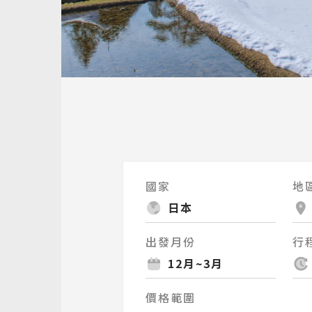
國家
地
日本
出發月份
行
12月~3月
價格範圍