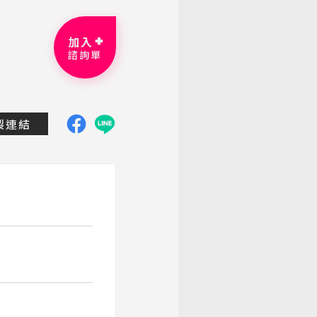
加入
諮詢單
dtravel.com.tw/group-tour/detail/japannagoya-tour7
製連結