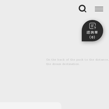
搜尋
諮詢單
（0）
尚未加入任何行程。
點我看團體行程趣～
On the back of the pack to the distance,
前往諮詢單頁面
the dream destination.