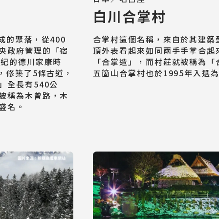
白川合掌村
成的聚落，從400
合掌村這個名稱，來自於其建築
央政府管理的「宿
頂外表看起來如同兩手手掌合起
世紀的德川家康時
「合掌造」，而村莊就被稱為「
，修築了5條古道，
五箇山合掌村也於1995年入選
」全長有540公
日韓旅遊
被稱為木曾路，木
Northeast Asia
盛名。
東南亞旅遊
Southeast Asia
歐洲旅遊
Europe
郵輪旅遊