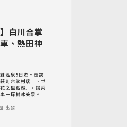
屋】白川合掌
纜車、熱田神
雙溫泉5日遊。走訪
鄉荻町合掌村落」、世
名花之里點燈」，搭乘
纜車一探樹冰美景。
園 出發