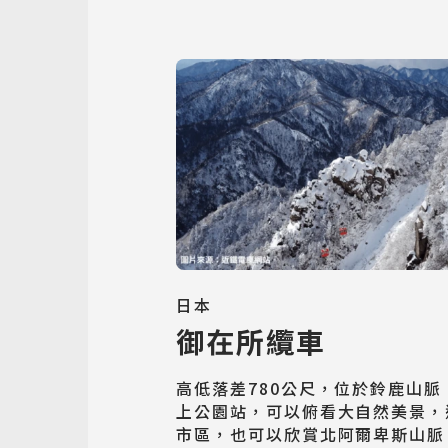
日本
御在所纜車
高低落差780公尺，位於鈴鹿山
上公園站，可以俯看大自然美景，
市區，也可以欣賞北阿爾卑斯山脈