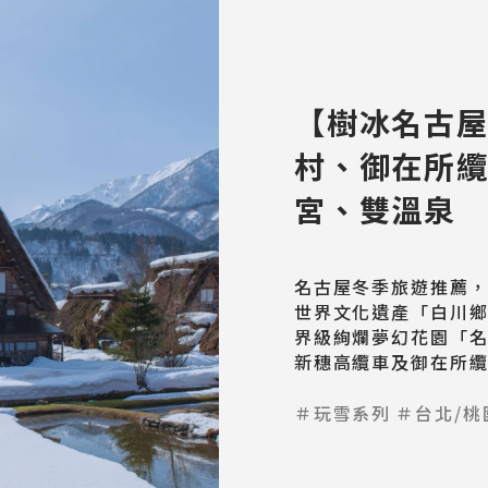
【樹冰名古
村、御在所
宮、雙溫泉
名古屋冬季旅遊推薦，
世界文化遺產「白川
界級絢爛夢幻花園「
新穗高纜車及御在所
＃玩雪系列
＃台北/桃