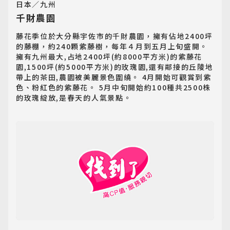
日本／九州
千財農園
歐洲旅遊
Europe
藤花季位於大分縣宇佐市的千財農園，擁有佔地2400坪
的藤棚，約240顆紫藤樹，每年４月到五月上旬盛開。
擁有九州最大,占地2400坪(約8000平方米)的紫藤花
郵輪旅遊
園,1500坪(約5000平方米)的玫瑰園,還有鄰接的丘陵地
Cruiseship
帶上的茶田,農園被美麗景色圍繞。 4月開始可觀賞到紫
色、粉紅色的紫藤花。 5月中旬開始約100種共2500株
迷你團(包車)
的玫瑰綻放,是春天的人氣景點。
MiniTour
最新消息
Announcement
客製旅遊
Customized Tour