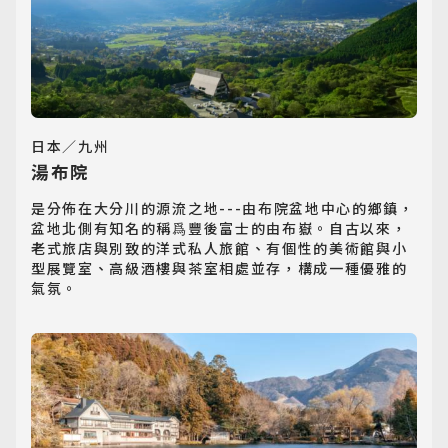
日本／九州
湯布院
是分佈在大分川的源流之地---由布院盆地中心的鄉鎮，
盆地北側有知名的稱爲豐後富士的由布嶽。自古以來，
老式旅店與別致的洋式私人旅館、有個性的美術館與小
型展覽室、高級酒樓與茶室相處並存，構成一種優雅的
氣氛。