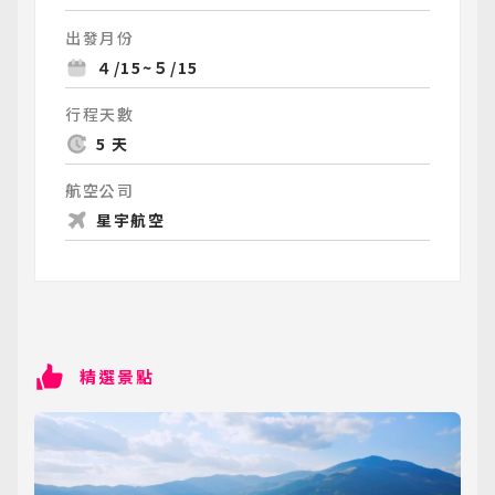
出發月份
４/15~５/15
行程天數
5 天
航空公司
星宇航空
精選景點