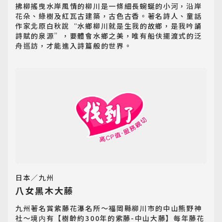
拂柳搖曳水岸風情的柳川是一條細長蜿蜒的小河，沿岸
花朵、綠樹及紅瓦古建築，古色古香。著名詩人、童話
作家北原白秋說“水鄉柳川就是生我的故鄉，是我吟誦
詩賦的泉源”，要體會水鄉之美，唯有船伕擺渡式的泛
舟巡訪，才能進入詩篇般的世界。
日本／九州
八女黑木大藤
九州著名賞紫藤花瀑名所～福岡縣柳川市的中山熊野神
社～境内有【樹齡約300年的紫藤-中山大藤】每年藤花