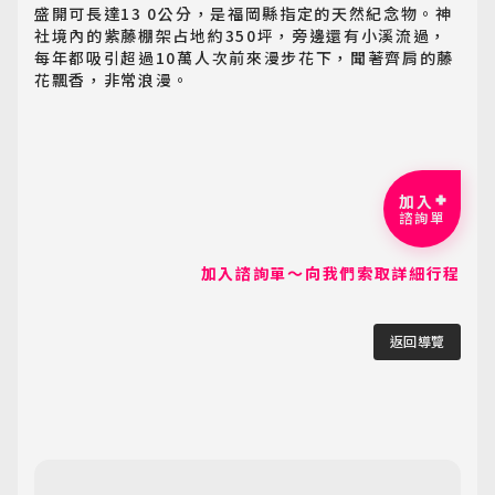
盛開可長達13 0公分，是福岡縣指定的天然紀念物。神
社境內的紫藤棚架占地約350坪，旁邊還有小溪流過，
每年都吸引超過10萬人次前來漫步花下，聞著齊肩的藤
花飄香，非常浪漫。
加入
諮詢單
加入諮詢單～向我們索取詳細行程
返回導覽