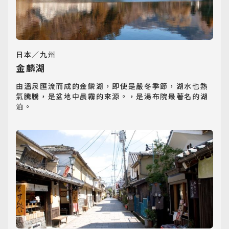
日本／九州
金麟湖
由溫泉匯流而成的金鱗湖，即使是嚴冬季節，湖水也熱
氣騰騰，是盆地中晨霧的來源。，是湯布院最著名的湖
泊。