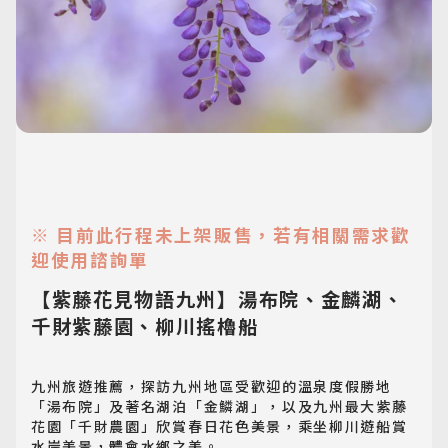
※ 目前此行程未上架販售，若有相關需求歡
迎使用諮詢單
【紫藤花見物語九州】湯布院、金麟湖、
千財紫藤園、柳川搖櫓船
九州旅遊推薦，探訪九州地區受歡迎的溫泉度假勝地
「湯布院」及著名湖泊「金鱗湖」，以及九州最大紫藤
花園「千財農園」欣賞春日花色美景，乘坐柳川遊船賞
水岸美景，體會水鄉之美。