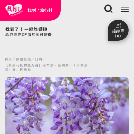
找到了旅行社
搜尋
找到了！一起旅遊趣
諮詢單
給你最高CP值的團體旅遊
（0）
尚未加入任何行程。
點我看團體行程趣～
首頁
團體旅遊
日韓
前往諮詢單頁面
【紫藤花見物語九州】湯布院、金麟湖、千財紫藤
園、柳川搖櫓船