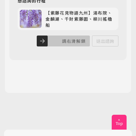
想諮詢
的行程
【紫藤花見物語九州】湯布院、
金麟湖、千財紫藤園、柳川搖櫓
船
請右滑解鎖
送出諮詢