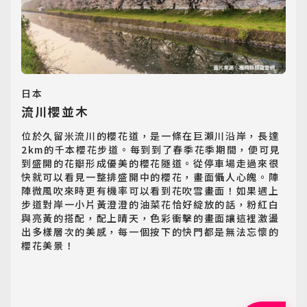
日本
流川櫻並木
位於久留米流川的櫻花道，是一條在巨瀨川沿岸，長達
2km的千本櫻花步道。每到到了春季花季期間，便可見
到盛開的花瓣形成優美的櫻花隧道。從停車場走過來很
快就可以看見一整排盛開中的櫻花，畫面懾人心魄。陣
陣微風吹來時更有機率可以看到花吹雪畫面！如果遇上
步道對岸一小片黃澄澄的油菜花恰好綻放的話，粉紅白
與亮黃的搭配，配上晴天，色彩衝擊的畫面讓這裡激盪
出多樣層次的美感，每一個按下的快門都是無法忘懷的
櫻花美景！