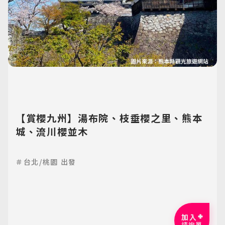
【賞櫻九州】湯布院、枝垂櫻之里、熊本
城、流川櫻並木
＃台北/桃園 出發
加入
諮詢單