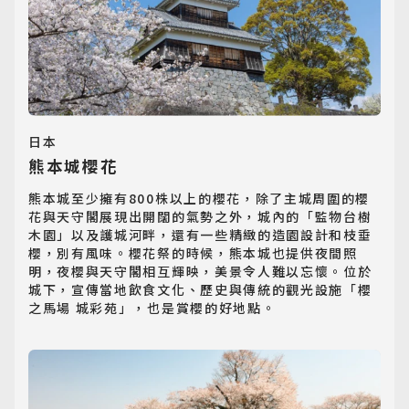
客製旅遊
Customized Tour
日本
熊本城櫻花
熊本城至少擁有800株以上的櫻花，除了主城周圍的櫻
花與天守閣展現出開闊的氣勢之外，城內的「監物台樹
木園」以及護城河畔，還有一些精緻的造園設計和枝垂
櫻，別有風味。櫻花祭的時候，熊本城也提供夜間照
明，夜櫻與天守閣相互輝映，美景令人難以忘懷。位於
城下，宣傳當地飲食文化、歷史與傳統的觀光設施「櫻
之馬場 城彩苑」，也是賞櫻的好地點。