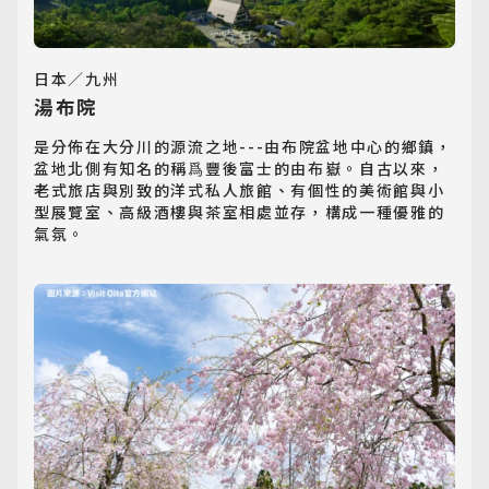
日本／九州
湯布院
是分佈在大分川的源流之地---由布院盆地中心的鄉鎮，
盆地北側有知名的稱爲豐後富士的由布嶽。自古以來，
老式旅店與別致的洋式私人旅館、有個性的美術館與小
型展覽室、高級酒樓與茶室相處並存，構成一種優雅的
氣氛。