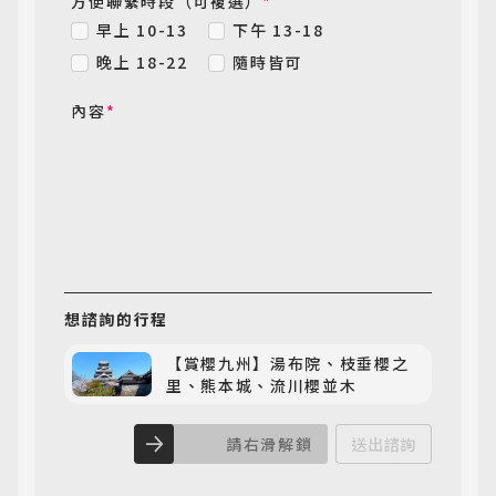
方便聯繫時段（可複選）
*
早上 10-13
下午 13-18
晚上 18-22
隨時皆可
內容
*
想諮詢
的行程
【賞櫻九州】湯布院、枝垂櫻之
里、熊本城、流川櫻並木
請右滑解鎖
送出諮詢