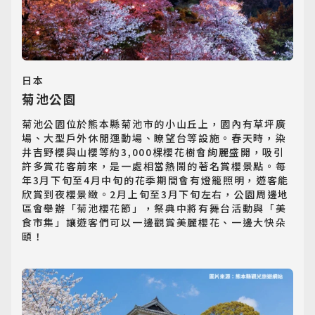
日韓旅遊
Northeast Asia
東南亞旅遊
日本
Southeast Asia
菊池公園
歐洲旅遊
菊池公園位於熊本縣菊池市的小山丘上，園內有草坪廣
Europe
場、大型戶外休閒運動場、瞭望台等設施。春天時，染
井吉野櫻與山櫻等約3,000棵櫻花樹會絢麗盛開，吸引
許多賞花客前來，是一處相當熱鬧的著名賞櫻景點。每
郵輪旅遊
年3月下旬至4月中旬的花季期間會有燈籠照明，遊客能
Cruiseship
欣賞到夜櫻景緻。2月上旬至3月下旬左右，公園周邊地
區會舉辦「菊池櫻花節」，祭典中將有舞台活動與「美
迷你團(包車)
食市集」讓遊客們可以一邊觀賞美麗櫻花、一邊大快朵
MiniTour
頤！
最新消息
Announcement