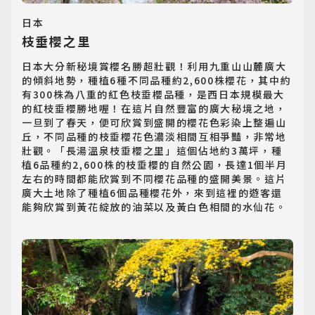
日本
枝垂櫻之里
日本大分新秘境賞櫻名勝超壯觀！利用九重山山麓廣大
的傾斜地勢，種植6種不同品種約2,600株櫻花，其中約
有300株為八重的紅色枝垂櫻品種，是西日本規模最大
的紅枝垂櫻勝地喔！在這片自然豐富的廣大秘境之地，
一旦到了春天，便可欣賞到盛開的櫻花色彩染上整遍山
丘，不同品種的枝垂櫻花色濃淡相間互相爭豔，非常地
壯觀。「長湯溫泉枝垂櫻之里」這個佔地約3萬坪，種
植6品種約2,600株的枝垂櫻的自然公園，長達1個半月
左右的時間都能欣賞到不同櫻花品種的盛開美景。這片
廣大土地除了種植6個品種櫻花外，來到這裡的遊客還
能夠欣賞到黃花綻放的油菜以及黃白色相間的水仙花。