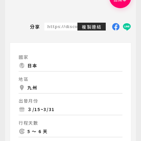
分享
https://discoveredtravel.com.tw/group-
複製連結
國家
日本
地區
九州
出發月份
３/15~3/31
行程天數
5 ～ 6 天