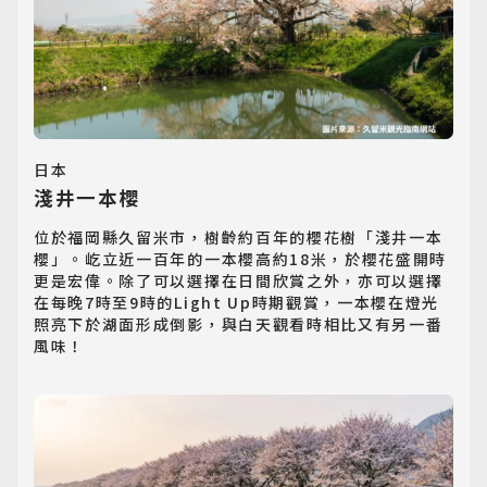
日本
淺井一本櫻
位於福岡縣久留米市，樹齡約百年的櫻花樹「淺井一本
櫻」。屹立近一百年的一本櫻高約18米，於櫻花盛開時
更是宏偉。除了可以選擇在日間欣賞之外，亦可以選擇
在每晚7時至9時的Light Up時期觀賞，一本櫻在燈光
照亮下於湖面形成倒影，與白天觀看時相比又有另一番
風味！