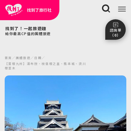
找到了旅行社
搜尋
找到了！一起旅遊趣
諮詢單
給你最高CP值的團體旅遊
（0）
尚未加入任何行程。
點我看團體行程趣～
首頁
團體旅遊
日韓
前往諮詢單頁面
【賞櫻九州】湯布院、枝垂櫻之里、熊本城、流川
櫻並木