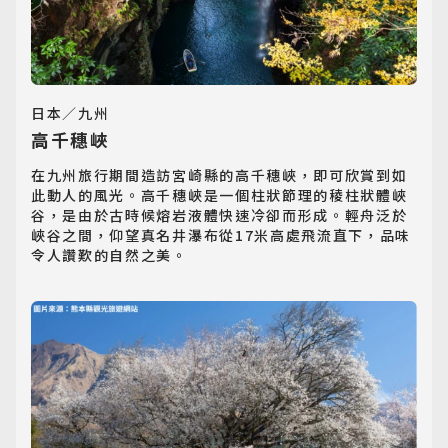
日本／九州
高千穗峽
在九州旅行期間造訪宮崎縣的高千穗峽，即可欣賞到如
此動人的風光。高千穗峽是一個柱狀節理的稜柱狀體峽
谷，是由於古時候熔岩液體快速冷卻而形成。輕舟泛於
峽谷之間，仰望真名井瀑布從17米高處飛流直下，品味
令人讚歎的自然之美。