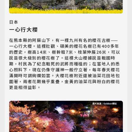
日本
一心行大櫻
在熊本縣的阿蘇山下，有一棵九州有名的櫻花古樹——
一心行大櫻。這棵壯觀、碩美的櫻花名樹已有400多年
的歷史，樹高14米、樹幹粗7米、枝葉伸展26米，可以
說是很大級別的櫻花樹了。這棵大山櫻據說是戰國時
期，村民為了紀念戰死的武將而種植的；在當地人的悉
心照料下，現在仍像守護神一般佇立著，每年春天櫻花
滿開時可謂絢爛如雲。大櫻花樹附近還被油菜花田地包
圍著，兩者花期幾乎重疊，金黃的油菜花與粉白的櫻花
更是相得益彰。