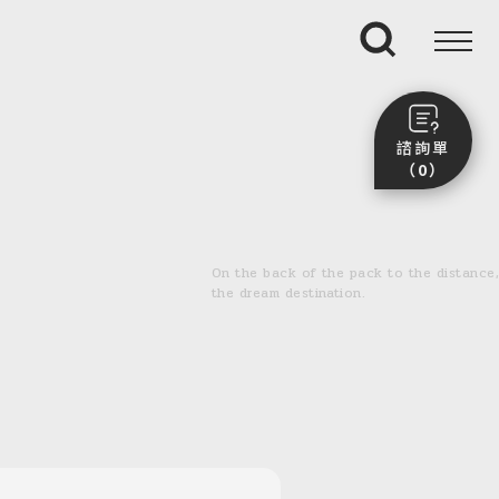
搜尋
諮詢單
（0）
尚未加入任何行程。
點我看團體行程趣～
On the back of the pack to the distance,
前往諮詢單頁面
the dream destination.