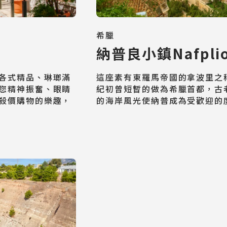
Cruiseship
希臘
迷你團(包車)
納普良小鎮Nafpli
MiniTour
各式精品、琳瑯滿
這座素有東羅馬帝國的拿波里之
您精神振奮、眼睛
紀初曾短暫的做為希臘首都，古
最新消息
殺價購物的樂趣，
的海岸風光使納普成為受歡迎的
Announcement
客製旅遊
Customized Tour