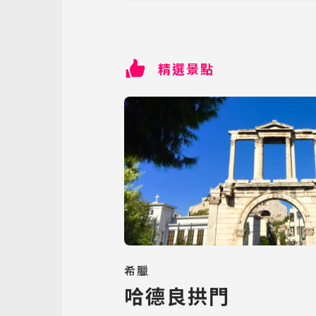
精選景點
希臘
哈德良拱門