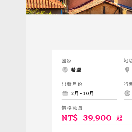
國家
地
希臘
出發月份
行
2月~10月
價格範圍
NT$
39,900
起