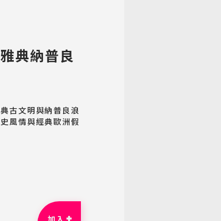
】雅典納普良
雅典古文明與納普良浪
歷史風情與經典歐洲假
加入