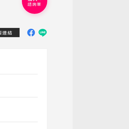
諮詢單
dtravel.com.tw/group-tour/detail/greece03
製連結