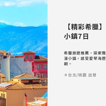
【精彩希臘
小鎮7日
希臘旅遊推薦，探索
漫小鎮，感受愛琴海
期。
＃台北/桃園 出發