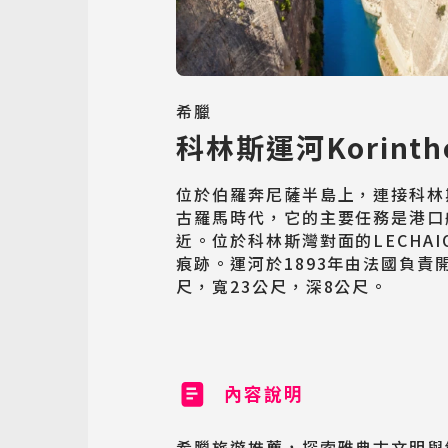
希臘
科林斯運河Korintho
位於伯羅奔尼薩半島上，連接科林
古羅馬時代，它的主要任務是港口
近。位於科林斯灣對面的LECHA
痕跡。運河於1893年由法國負責開
尺，寬23公尺，深8公尺。
內容說明
希臘旅遊推薦，探索雅典古文明與