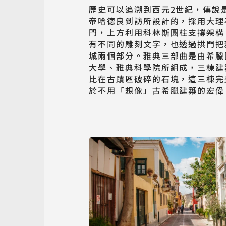
歷史可以追溯到西元2世紀，傳說
帝哈德良到訪所設計的，採用大理
門，上方利用科林斯圓柱支撐架構
有不同的雕刻文字，也透過拱門把
城兩個部分。雅典三部曲是由希臘
大學、雅典科學院所組成，三棟建
比在古蹟區破碎的石塊，這三棟完
於不用「想像」古希臘建築的宏偉