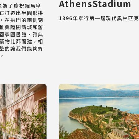
AthensStadium
是為了慶祝羅馬皇
石打造出半圓形拱
1896年舉行第一屆現代奧林匹
，在拱門的兩側刻
雅典隔開新城和舊
國家圖書館、雅典
築物比鄰而建，相
日韓旅遊
整的讓我們能夠終
。
Northeast Asia
東南亞旅遊
Southeast Asia
歐洲旅遊
Europe
郵輪旅遊