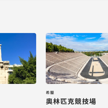
希臘
奧林匹克競技場