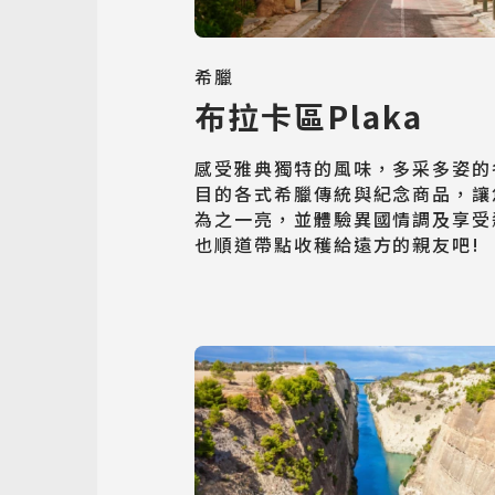
希臘
布拉卡區Plaka
感受雅典獨特的風味，多采多姿的
目的各式希臘傳統與紀念商品，讓
為之一亮，並體驗異國情調及享受
也順道帶點收穫給遠方的親友吧!