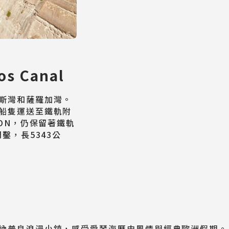
s Canal
斯灣和薩羅加灣。
船隻運送至鐵軌附
ION，仍保留著鐵軌
鑿，長5343公
納普良浪漫小鎮，感受愛琴海歷史風情與經典歐洲假期。