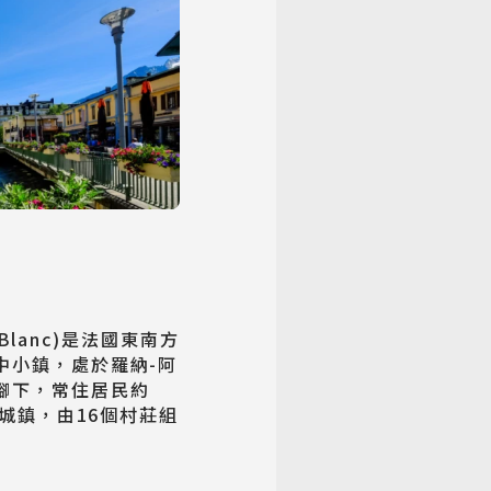
-Blanc)是法國東南方
中小鎮，處於羅納-阿
腳下，常住居民約
的城鎮，由16個村莊組