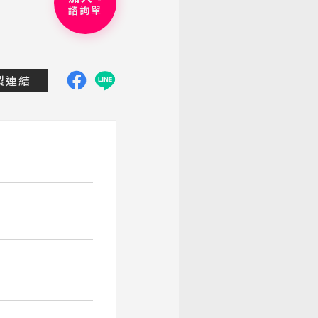
諮詢單
dtravel.com.tw/group-tour/detail/germanyswitzerlan
製連結