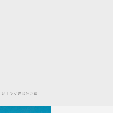
、瑞士少女峰歐洲之巔