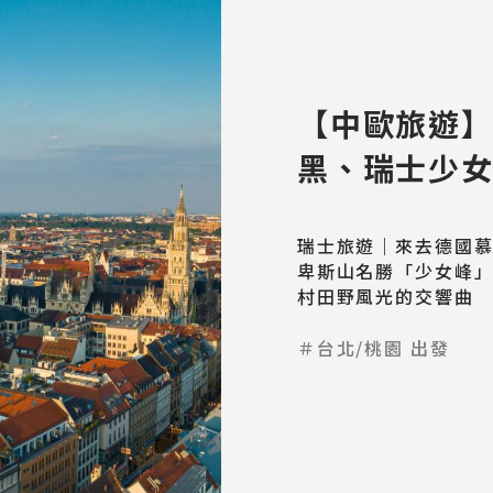
【中歐旅遊
黑、瑞士少
瑞士旅遊｜來去德國
卑斯山名勝「少女峰
村田野風光的交響曲
＃台北/桃園 出發