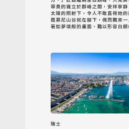
華貴的聳立於群峰之間，安祥寧靜
太陽的照射下，令人不敢直視她的
霞慕尼山谷就在腳下，偶而飄來一
著如夢境般的畫面，難以形容白朗
瑞士