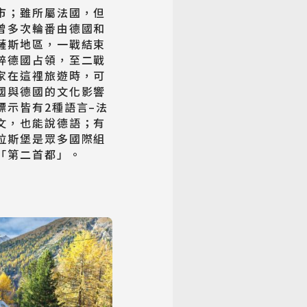
市；雖所屬法國，但
曾多次輪番由德國和
薩斯地區，一戰結束
粹德國占領，至二戰
家在這裡旅遊時，可
國與德國的文化影響
標示皆有2種語言–法
文，也能說德語；有
拉斯堡是眾多國際組
「第二首都」。