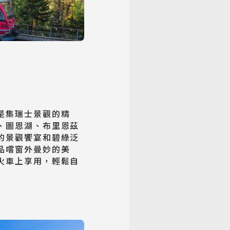
是集瑞士景觀的精
、圖恩湖、布里恩茲
的景觀饗宴和碧綠泛
品嚐窗外曼妙的美
火車上享用，輕鬆自