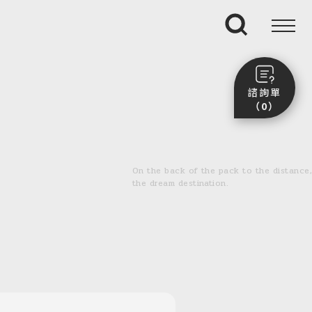
搜尋
諮詢單
（0）
尚未加入任何行程。
點我看團體行程趣～
On the back of the pack to the distance,
前往諮詢單頁面
the dream destination.