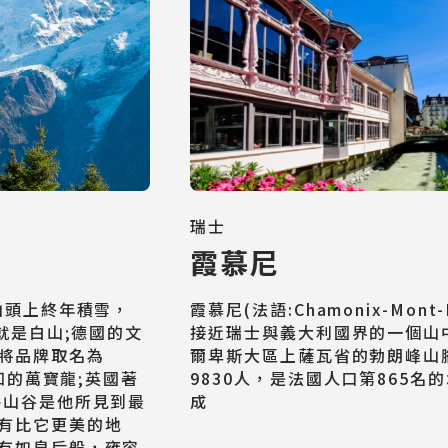
瑞士
霞慕尼
山頭上終年積雪，
霞慕尼(法語:Chamonix-Mont
就是白山;德國的文
接近瑞士與義大利國界的一個山
將品牌取名為
爾卑斯大區上薩瓦省的勃朗峰山
熟知的萬寶龍;英國著
9830人，是法國人口第865名
海山谷是他所見到最
成
有比它更美的地
有如皇后般，雍容