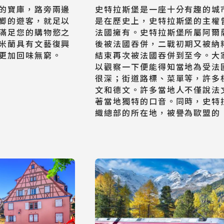
的寶庫，路旁兩邊
史特拉斯堡是一座十分有趣的城
鯽的遊客，就足以
是在歷史上，史特拉斯堡的主權
滿足您的購物慾之
法國擁有。史特拉斯堡所屬阿爾
米蘭具有文藝復興
後被法國吞併，二戰初期又被納
更加回味無窮。
結束再次被法國吞併到至今。大
以觀察一下便能得知當地為受法
很深；街道路標、菜單等，許多
文和德文。許多當地人不僅說法
日韓旅遊
著當地獨特的口音。同時，史特
Northeast Asia
織總部的所在地，被譽為歐盟的
東南亞旅遊
Southeast Asia
歐洲旅遊
Europe
郵輪旅遊