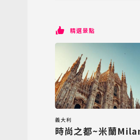
精選景點
義大利
時尚之都~米蘭Mila