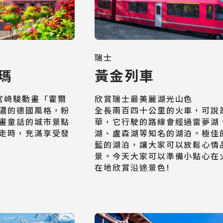
Cruiseship
迷你團(包車)
MiniTour
瑞士
瑪
黃金列車
最新消息
Announcement
宮崎駿動畫「霍爾
欣賞瑞士最美麗湖光山色

濃的德國風格，粉
全長兩百四十公里的火車，可說
畫童話的城市景點
華，它行駛的路線會經過雷夢湖
客製旅遊
走時，充滿享受發
湖、盧森湖等知名的湖泊。極佳
Customized Tour
藍的湖泊，讓大家可以放鬆心情
景。今天大家可以準備小點心在
在地欣賞沿途景色!