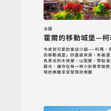
法國
霍爾的移動城堡—柯
今來到可愛的童話小鎮——科瑪，
的移動城堡」的靈感來源，有著濃
色柔合的木條屋、山型屋，帶點漫
觀光，讓你在每一條小街巷穿梭遊
現的樂趣享受發現的樂趣