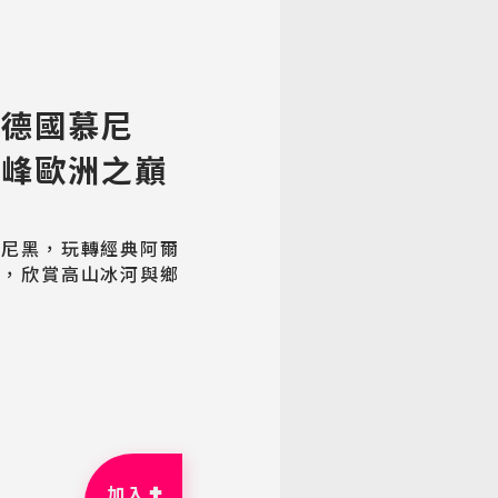
】德國慕尼
女峰歐洲之巔
慕尼黑，玩轉經典阿爾
」，欣賞高山冰河與鄉
加入