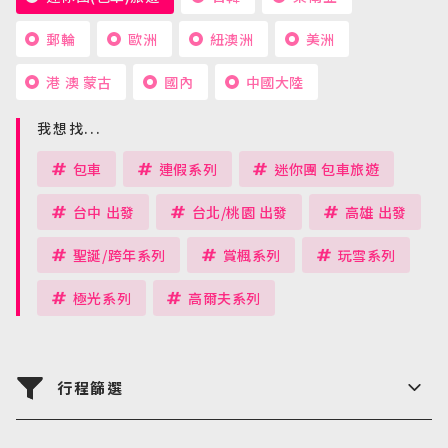
郵輪
歐洲
紐澳洲
美洲
港 澳 蒙古
國內
中國大陸
我想找...
包車
連假系列
迷你團 包車旅遊
台中 出發
台北/桃園 出發
高雄 出發
聖誕/跨年系列
賞楓系列
玩雪系列
極光系列
高爾夫系列
行程篩選