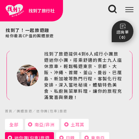
找到了旅行社
搜尋
找到了！一起旅遊趣
諮詢單
給你最高CP值的團體旅遊
（0）
尚未加入任何行程。
找到了旅遊提供4到6人成行小團旅
點我看團體行程趣～
遊迷你小團，搭乘舒適的賓士九人座
休旅車，輕鬆暢遊東京、京都、大
前往諮詢單頁面
阪、沖繩、首爾、釜山、曼谷、巴厘
島、新加坡等熱門行程。客製化行程
安排，深入當地秘境，體驗特色美
食、私廚無菜單料理，讓你的旅程充
滿驚喜與樂趣！
首頁
團體旅遊
迷你團(包車)旅遊
全部
南亞/非洲
土耳其
迷你團(包車)旅遊
日韓
東南亞