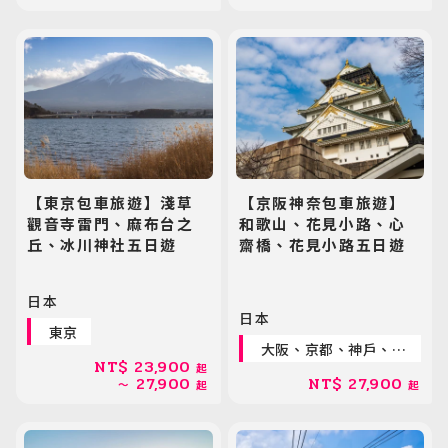
【東京包車旅遊】淺草
【京阪神奈包車旅遊】
觀音寺雷門、麻布台之
和歌山、花見小路、心
丘、冰川神社五日遊
齋橋、花見小路五日遊
日本
日本
東京
日韓旅遊
大阪、京都、神戶、奈
Northeast Asia
NT$
23,900
良
起
27,900
NT$
27,900
～
起
起
東南亞旅遊
Southeast Asia