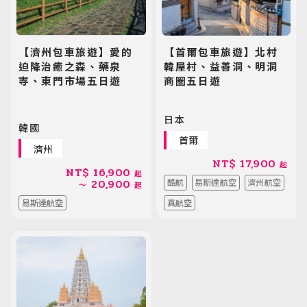
【濟州包車旅遊】愛的
【首爾包車旅遊】北村
迫降治癒之森、藥泉
韓屋村、益善洞、明洞
寺、東門市場五日遊
商圈五日遊
日本
韓國
首爾
濟州
NT$
17,900
起
NT$
16,900
起
20,900
酷航
易斯達航空
濟州航空
～
起
易斯達航空
真航空