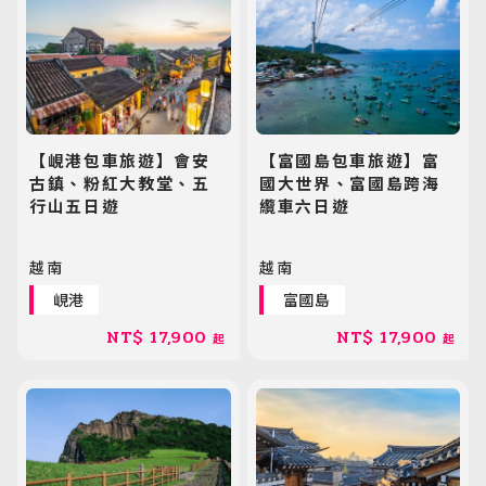
歐洲旅遊
Europe
郵輪旅遊
Cruiseship
【峴港包車旅遊】會安
【富國島包車旅遊】富
古鎮、粉紅大教堂、五
國大世界、富國島跨海
迷你團(包車)
MiniTour
行山五日遊
纜車六日遊
最新消息
越南
越南
Announcement
峴港
富國島
客製旅遊
NT$
17,900
NT$
17,900
起
起
Customized Tour