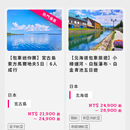
國家
熱門優惠
航空公司
請選擇
【包車迷你團】宮古島
【北海道包車旅遊】小
價格範圍
東方馬爾地夫5日｜6人
樽運河、白鬚瀑布、白
成行
金青池五日遊
0
150,000
日本
日本
北海道
清除
確認篩選
宮古島
NT$
24,900
起
26,900
～
起
NT$
21,900
起
24,900
酷航
泰亞洲航空
～
起
星宇航空
泰越捷航空