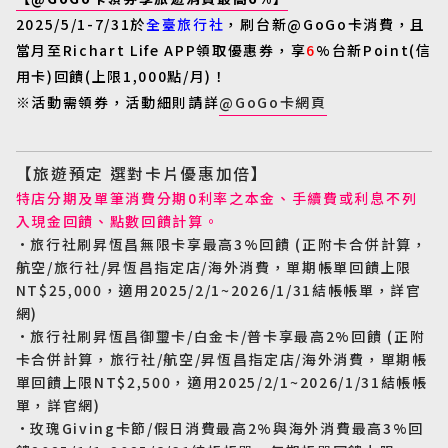
2025/5/1-7/31
於
全臺旅行社
，
刷台新
@GoGo
卡消費，且
當月至
Richart Life APP
領取優惠券，享
6
%
台新
Point(
信
用卡
)
回饋
(
上限
1,000
點
/
月
)
！
※活動需領券，活動細則請詳
@GoGo
卡網頁
【旅遊預定 選對卡片優惠加倍】
特店分期及單筆消費分期0利率之本金、手續費或利息不列
入現金回饋、點數回饋計算。
•旅行社刷昇恆昌無限卡享最高3%回饋 (正附卡合併計算，
航空/旅行社/昇恆昌指定店/海外消費，單期帳單回饋上限
NT$25,000，適用2025/2/1~2026/1/31結帳帳單，詳官
網)
•旅行社刷昇恆昌御璽卡/白金卡/普卡享最高2%回饋 (正附
卡合併計算，旅行社/航空/昇恆昌指定店/海外消費，單期帳
單回饋上限NT$2,500，適用2025/2/1~2026/1/31結帳帳
單，詳官網)
•玫瑰Giving卡節/假日消費最高2%與海外消費最高3%回