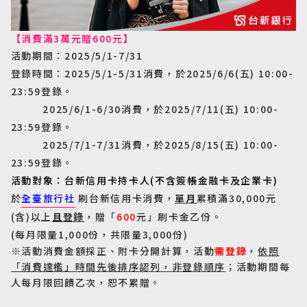
【消費滿
3
萬元贈
600
元】
活動期間：
2025/5/1-7/31
登錄時間：
2025/5/1-5/31
消費，於
2025/6/6(
五
) 10:00-
23:59
登錄。
2025/6/1-6/30
消費，於
2025/7/11(
五
) 10:00-
23:59
登錄。
2025/7/1-7/31
消費，於
2025/8/15(
五
) 10:00-
23:59
登錄。
活動對象：台新信用卡持卡人
(
不含簽帳金融卡及企業卡
)
於
全臺旅行社
刷台新信用卡消費，
單月
累積滿
30,000
元
(
含
)
以上
且登錄
，贈「
600
元」刷卡金乙份。
(
每月限量
1,000
份，共限量
3,000
份
)
※活動消費金額採正、附卡分開計算，活動
需登錄
，
依照
「消費達檻」時間先後排序認列，非登錄順序
；活動期間每
人每月限回饋乙次，恕不累贈。