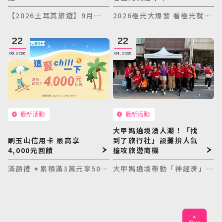
【2026土耳其旅遊】9月限
2026極光大爆發 看極光就趁
定特惠！土耳其10天只要
今年✨當日現場報團還可以獲
47,900元起，土耳其航空直
得【神秘大禮】💕
22
22
飛，一次暢遊棉堡、卡帕多奇
06, 2026
04, 2026
亞、番紅花城 2026土耳其旅
遊推薦｜9月限定優惠，現在
就是出發土耳其的最佳時機！
最新活動
最新活動
大甲媽遶境湧人潮！「找
刷玉山信用卡 最高享
到了旅行社」設攤拚人氣
4,000元回饋
搶攻旅遊商機
滿額禮 ✦累積滿3萬元享500
大甲媽遶境帶動「神經濟」，
點玉山e point ✦累積滿5萬
從香客、攤商到品牌進駐，形
元享1,000點玉山e point ✦
成一條充滿人情味與商機的流
累積滿9萬元享2,000點玉山e
動風景。旅行社業者搶攻旅遊
point （找到了旅行社之分
商機，透過創意行銷與熱情互
期交易，恕不適用本活動）
動，展現親和力，也讓品牌形