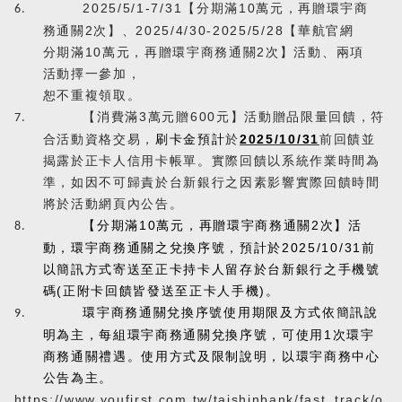
Southeast Asia
2025/5/1-7/31
【分期滿
10
萬元，再贈環宇商
6.
務通關
2
次】、
2025/4/30-2025/5/28
【華航官網
歐洲旅遊
分期滿
10
萬元，再贈環宇商務通關
2
次】活動、兩項
Europe
活動擇一參加，
恕不重複領取。
【消費滿
3
萬元贈
600
元】活動贈品
限量回饋，符
郵輪旅遊
7.
Cruiseship
合活動資格交易，
刷卡金預計
於
2025/10/31
前回饋並
揭露於正卡人信用卡帳單
。實際回饋以系統作業時間為
準，如因不可歸責於台新銀行之因素影響實際回饋時間
迷你團(包車)
將於活動網頁內公告。
MiniTour
【分期滿
10
萬元，再贈環宇商務通關
2
次】活
8.
動，環宇商務通關之兌換序號，預計於
2025
/1
0
/31
前
最新消息
以簡訊方式寄送至正卡持卡人留存於台新銀行之手機號
Announcement
碼
(
正附卡回饋皆發送至正卡人手機
)
。
環宇商務通關兌換序號使用期限及方式依簡訊說
9.
客製旅遊
明為主，每組環宇商務通關兌換序號，可使用
1
次環宇
Customized Tour
商務通關禮遇。使用方式及限制說明，以環宇商務中心
公告為主。
https://www.youfirst.com.tw/taishinbank/fast_track/o