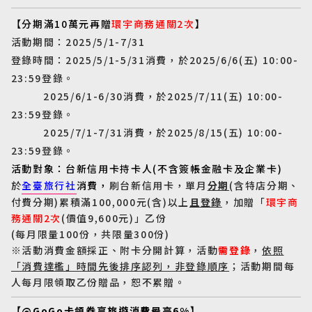
【分期滿
10
萬元再贈
環宇商務通關
2
次
】
活動期間：
2025/5/1-7/31
登錄時間：
2025/5/1-5/31
消費，於
2025/6/6(
五
) 10:00-
23:59
登錄。
2025/6/1-6/30
消費，於
2025/7/11(
五
) 10:00-
23:59
登錄。
2025/7/1-7/31
消費，於
2025/8/15(
五
) 10:00-
23:59
登錄。
活動對象：台新信用卡持卡人
(
不含簽帳金融卡及企業卡
)
於
全臺旅行社
消費，
刷台新信用卡，單月
分期
(
含特店分
期、
付費分期
)
累積滿
100,000
元
(
含
)
以上
且登錄
，加贈「
環宇商
務通關
2
次
(
價值
9,600
元
)
」乙份
(
每月限量
100
份，共限量
300
份
)
※活動消費金額採正、附卡分開計算，活動
需登錄
，
依照
「消費達檻」時間先後排序認列，非登錄順序
；活動期間每
人每月限領取乙份贈品，恕不累贈。
【
@GoGo
卡領券享旅遊消費最高
6%
】