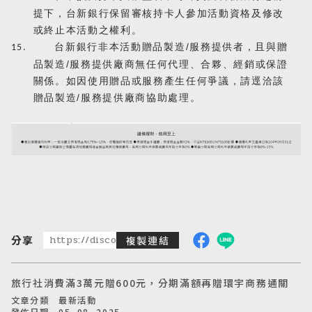
提下，台新銀行保留審核持卡人參加活動資格及修改
或終止本活動之權利。
台新銀行非本活動贈品製造
/
服務提供者，且與贈
15.
品製造
/
服務提供廠商無任何代理、合夥、經銷或保證
關係。如因使用贈品或服務產生任何爭議，請逕洽該
贈品製造
/
服務提供廠商協助處理。
分享
https://discoveredtravel.com.tw/news/detail/taish
複製連結
旅行社消費滿3萬元贈600元，分期滿額再贈環宇商務通關
文章分類 最新活動
發佈日期 05. 08, 2025