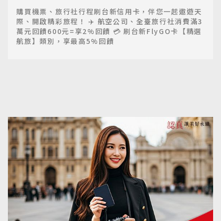
購買機票、旅行社行程刷台新信用卡，伴您一起遨遊天
際、開啟精彩旅程！ ✈️ 航空公司、全臺旅行社消費滿3
萬元回饋600元=享2%回饋 💳 刷台新FlyGO卡【精選
航旅】類別，享最高5%回饋