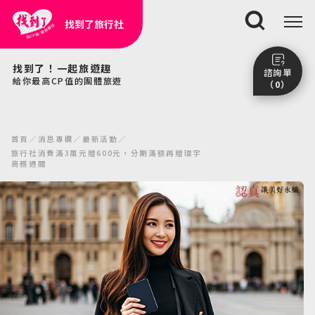
找到了旅行社
搜尋
找到了！一起旅遊趣
諮詢單
給你最高CP值的團體旅遊
（0）
尚未加入任何行程。
點我看團體行程趣～
首頁
消息專欄
最新活動
前往諮詢單頁面
旅行社消費滿3萬元贈600元，分期滿額再贈環宇
商務通關