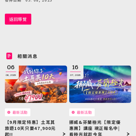
返回導覽
相關消息
06
16
08, 2026
07, 2026
最新活動
最新活動
【9月限定特惠】土耳其
挪威&芬蘭極光【限定優
旅遊10天只要47,900元
惠團】講座 現正報名中|
起!!
看極光就趁今年