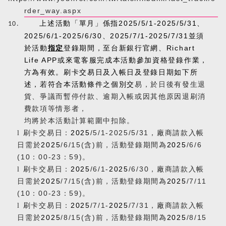
rder_way.aspx
上述活動「單月」係指
2025/5/1-2025/5/31
、
10.
2025/6/1-2025/6/30
、
2025/7/1-2025/7/31
並須
於活動
指定
登錄期間，至台新銀行官網、
Richart
Life APP
或來電客服完成本活動參加資格登錄作業，
方為有效。刷卡交易日及入帳日及登錄日期如下所
述，若符合本活動條件之個別交
易，於日後有發生退
貨、爭議而暫停付款、逾期入帳或因其他原因退刷消
費款項等情形者，
均將於本活動計算範圍中扣除。
刷卡交易日：
2025
/5/1-2025/5/31
，廠商請款入帳
l
日需於
2025
/6/15(
含
)
前，活動登錄期間為
2025
/6/6
(10
：
00-23
：
59)
。
刷卡交易日：
2025
/6/1-
2025
/6/30
，廠商請款入帳
l
日需於
2025
/7/15(
含
)
前，活動登錄期間為
2025
/7/11
(10
：
00-23
：
59)
。
刷卡交易日：
2025
/7/1-
2025
/7/31
，廠商請款入帳
l
日需於
2025
/8/15(
含
)
前，活動登錄期間為
2025
/8/15