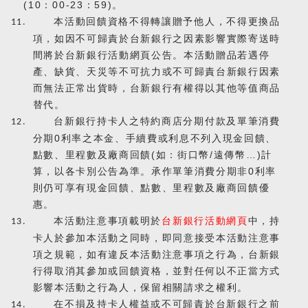
(10
：
00-23
：
59)
。
本活動回饋資格不得轉讓贈予他人，
不得更換品
11.
項，
如因不可歸責於台新銀行之因素影響實際寄送時
間將於台新銀行活動網頁公告。
本活動贈品若遇停
產、缺貨、天災等不可抗力或不可歸責台新銀行因素
而無法正常出貨時，台新銀行有權得以其他等值商品
替代。
台新銀行持卡人之特約商店分期付款及單筆消費
12.
分期
0
利率之本金、手續費或利息不列入現金回饋、
點數、里程數及廠商回饋
(
如：街口幣
/
遠傳幣…
)
計
算，以各卡別公告為準。承作單筆消費分期非
0
利率
則仍可享有現金回饋、點數、里程數及廠商回饋優
惠。
本活動注意事項載明於
台新銀行活動網頁
中，持
13.
卡人於參加本活動之同時，即同意接受本活動注意事
項之規範，如有違反本活動注意事項之行為，台新銀
行得取消其參加或回饋資格，並對任何以不正當方式
影響本活動之行為人，保留相關請求之權利。
在不損及持卡人權益或不可歸責於台新銀行之前
14.