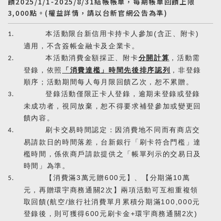
饋2025/1/1-2025/8/31結帳帳單，每期帳單回饋上限
3,000點。(權益詳情，請以台新官網公告為準)
本活動限台新信用卡持卡人參加
(
含正、附卡
)
1.
適用，不含簽帳金融卡及企業卡。
本活動消費金額採正、附卡
分開計算
，活動需
2.
登錄，依照
「消費達檻」時間先後排序認列
，非登錄
順序；活動期間每人每月限回饋乙次，恕不累贈。
登錄活動僅限正卡人登錄，逾期未登錄或登錄
3.
未成功者，視同放棄，恕不得要求補登參加或變更回
饋內容。
刷卡交易時間認定：因消費地不同而有商店交
4.
易請款日的時間落差，台新銀行「刷卡符合門檻」達
檻時間，係依商戶請款提供之「帳單列示的交易日及
時間」為準。
日韓旅遊
【消費滿
3
萬元贈
600
元】、【分期滿
10
萬
5.
Northeast Asia
元，再贈環宇商務通關
2
次】兩項活動可互相重複領
取回饋
(
航空
/
旅行社消費單月累積分期滿
100,000
元
東南亞旅遊
登錄後，則可獲得
600
元刷卡金
+
環宇商務通關
2
次
)