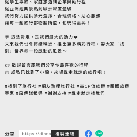
從學生畢旅、家庭旅遊到企業獎勵行程
從亞洲經典景點到歐洲深度體驗
東南亞旅遊
Southeast Asia
我們努力提供多元選擇、合理價格、貼心服務
讓每一趟旅行都物超所值，也玩得盡興！
歐洲旅遊
Europe
💬
這些肯定，是我們最大的動力
❤️
未來我們也會持續精進、推出更多精彩行程，帶大家「找
到」世界每一段感動的風景～
郵輪旅遊
Cruiseship
👉
歡迎留言跟我們分享你最喜歡的行程
📩
或私訊找到了小編，來場說走就走的旅行吧！
迷你團(包車)
MiniTour
#找到了旅行社 #網友熱搜旅行社 #高CP值旅遊 #團體旅遊
專家 #風傳媒報導 #謝謝支持 #說走就走找我們
最新消息
Announcement
客製旅遊
Customized Tour
分享
https://discoveredtravel.com.tw/news/detail/news
複製連結