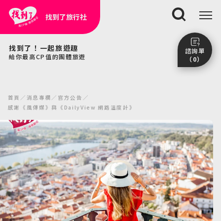
找到了旅行社
搜尋
找到了！一起旅遊趣
諮詢單
給你最高CP值的團體旅遊
（0）
尚未加入任何行程。
點我看團體行程趣～
首頁
消息專欄
官方公告
前往諮詢單頁面
感謝《風傳媒》與《DailyView 網路溫度計》