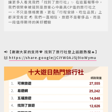
讓更多人看見我們「找到了旅行社」✨ 在這篇報導中，
我們很榮幸被提到是旅客心中最具CP值的旅行社之
一，不只是價格實惠，更在「行程安排、吃住品質」上
都深受肯定 🌏 我們一直相信，旅遊不是奢侈品，而是
一段值得期待的美好體驗
📢
【謝謝大家的支持
💖
找到了旅行社登上話題熱搜
🔥
】
🙌
https://share.google/jCiYW0AJ5j9IoWymu