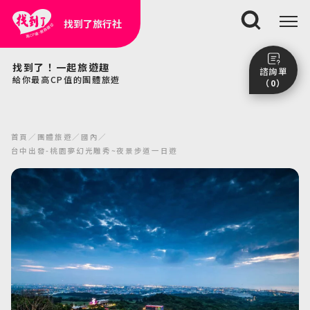
找到了旅行社
搜尋
找到了！一起旅遊趣
諮詢單
給你最高CP值的團體旅遊
（0）
尚未加入任何行程。
點我看團體行程趣～
首頁
團體旅遊
國內
前往諮詢單頁面
台中出發-桃園夢幻光雕秀~夜景步道一日遊