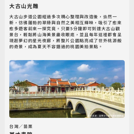
大古山光雕
大古山步道公園經過多次精心整理與改造後，焕然一
新，彷彿蓬勃的翠綠與自然之美相互輝映，吸引了愈來
愈多遊客前來一探究竟。只要5分鐘即可到達大古山觀
景台，輕鬆將山海美景盡收眼底，並且每年這裡都會呈
現超夢幻的星光夜廊，將整片公園點亮成了世外桃源般
的奇景，成為夏天不容錯過的桃園美拍景點。
日韓旅遊
Northeast Asia
東南亞旅遊
Southeast Asia
歐洲旅遊
Europe
郵輪旅遊
Cruiseship
台灣／苗栗
迷你團(包車)