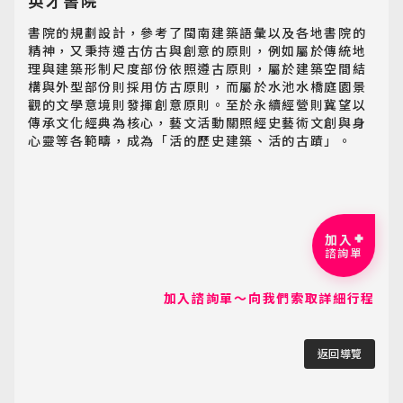
英才書院
MiniTour
書院的規劃設計，參考了閩南建築語彙以及各地書院的
精神，又秉持遵古仿古與創意的原則，例如屬於傳統地
最新消息
理與建築形制尺度部份依照遵古原則，屬於建築空間結
Announcement
構與外型部份則採用仿古原則，而屬於水池水橋庭園景
觀的文學意境則發揮創意原則。至於永續經營則冀望以
客製旅遊
傳承文化經典為核心，藝文活動關照經史藝術文創與身
Customized Tour
心靈等各範疇，成為「活的歷史建築、活的古蹟」。
加入
諮詢單
加入諮詢單～向我們索取詳細行程
返回導覽