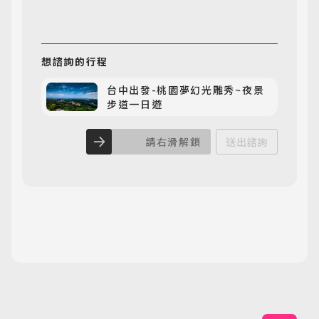
想諮詢
的行程
台中出發-桃園夢幻光雕秀~夜景
步道一日遊
請右滑解鎖
送出諮詢