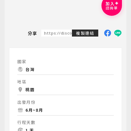
加入
諮詢單
分享
https://discoveredtravel.com.tw/group-
複製連結
國家
台灣
地區
桃園
出發月份
6月~8月
行程天數
1 天