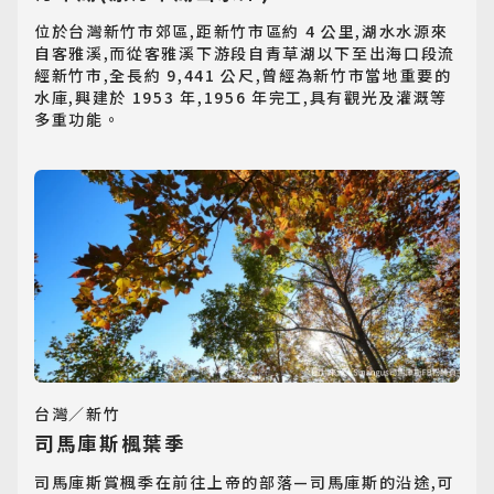
位於台灣新竹市郊區,距新竹市區約 4 公里,湖水水源來
自客雅溪,而從客雅溪下游段自青草湖以下至出海口段流
經新竹市,全長約 9,441 公尺,曾經為新竹市當地重要的
水庫,興建於 1953 年,1956 年完工,具有觀光及灌溉等
多重功能。
日韓旅遊
Northeast Asia
台灣／新竹
東南亞旅遊
司馬庫斯楓葉季
Southeast Asia
司馬庫斯賞楓季在前往上帝的部落—司馬庫斯的沿途,可