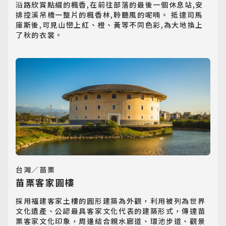
沿路欣賞點綴的楓香,在前往部落的最後一個休息站,安
歐洲旅遊
排控溪吊橋一整片的楓香林,聆聽風的呢喃。 抵達司馬
Europe
庫斯後,可見山巒上紅、橙、黃等不同色彩,為大地換上
了秋的衣裳。
郵輪旅遊
Cruiseship
迷你團(包車)
MiniTour
最新消息
Announcement
客製旅遊
Customized Tour
台灣／苗栗
苗栗客家圓樓
採用福建客家土樓的圓形建築為外觀，利用被列為世界
文化遺產、公認最具客家文化代表的建築形式，傳達苗
栗客家文化印象，周邊結合親水廊道、環池步道、觀景