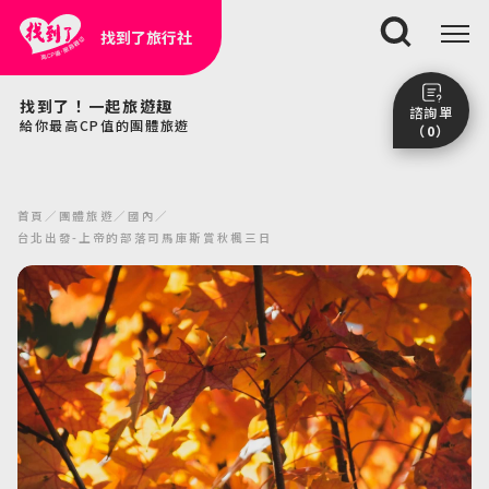
找到了旅行社
搜尋
找到了！一起旅遊趣
諮詢單
給你最高CP值的團體旅遊
（0）
尚未加入任何行程。
點我看團體行程趣～
首頁
團體旅遊
國內
前往諮詢單頁面
台北出發-上帝的部落司馬庫斯賞秋楓三日