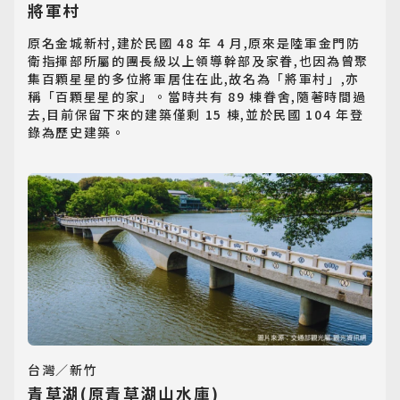
將軍村
原名金城新村,建於民國 48 年 4 月,原來是陸軍金門防
衛指揮部所屬的團長級以上領導幹部及家眷,也因為曾聚
集百顆星星的多位將軍居住在此,故名為「將軍村」,亦
稱「百顆星星的家」。當時共有 89 棟眷舍,隨著時間過
去,目前保留下來的建築僅剩 15 棟,並於民國 104 年登
錄為歷史建築。
台灣／新竹
青草湖(原青草湖山水庫)