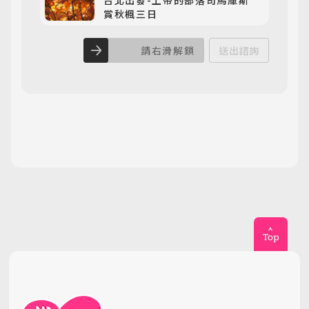
賞秋楓三日
請右滑解鎖
送出諮詢