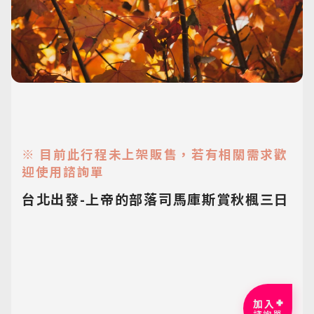
※ 目前此行程未上架販售，若有相關需求歡
迎使用諮詢單
台北出發-上帝的部落司馬庫斯賞秋楓三日
加入