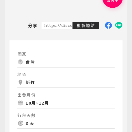
諮詢單
分享
https://discoveredtravel.com.tw/group-
複製連結
國家
台灣
地區
新竹
出發月份
10月~12月
行程天數
3 天