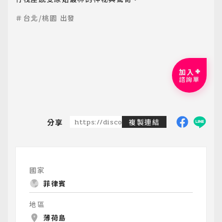
＃台北/桃園 出發
加入
諮詢單
分享
https://discoveredtravel.com.tw/group-
複製連結
國家
菲律賓
地區
薄荷島