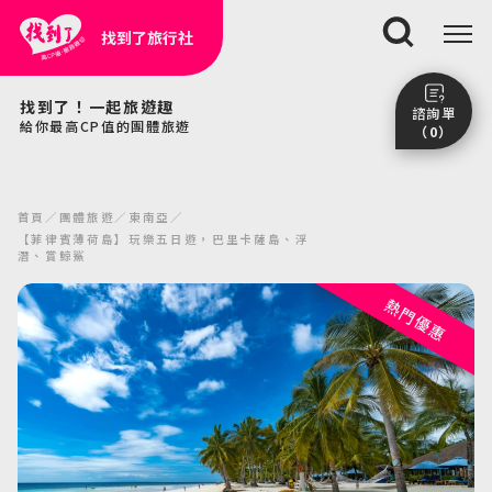
找到了旅行社
搜尋
找到了！一起旅遊趣
諮詢單
給你最高CP值的團體旅遊
（0）
尚未加入任何行程。
點我看團體行程趣～
首頁
團體旅遊
東南亞
前往諮詢單頁面
【菲律賓薄荷島】玩樂五日遊，巴里卡薩島、浮
潛、賞鯨鯊
熱門優惠