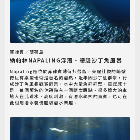
菲律賓／薄荷島
納帕林NAPALING浮潛、體驗沙丁魚風暴
Napaling是位於菲律賓薄荷邦勞島，美麗壯觀的峭壁
奇巨有桌型珊瑚是著名的潛點，近年因沙丁魚群聚，行
成沙丁魚風暴觀賞奇景，水中大量魚群群聚，震撼感十
足，這個著名的休憩點有一個斷崖跳點，很多膽大的本
地人在此跳水，高度刺激，有潛水執照的貴賓，也可在
此租用潛水裝備體驗潛水樂趣。