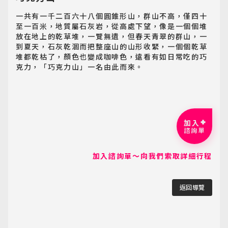
一共有一千二百六十八個圓錐形山，群山不高，僅四十
至一百米，地質屬石灰岩，從高處下望，像是一個個堆
放在地上的乾草堆，一覽無遺，但春天青翠的群山，一
到夏天，石灰乾涸而把整座山的山形收緊，一個個乾草
堆都乾枯了，顏色也變成咖啡色，遠看有如日常吃的巧
克力，「巧克力山」一名由此而來。
加入
諮詢單
加入諮詢單～向我們索取詳細行程
返回導覽