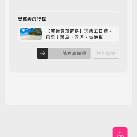
想諮詢
的行程
【菲律賓薄荷島】玩樂五日遊，
巴里卡薩島、浮潛、賞鯨鯊
請右滑解鎖
送出諮詢