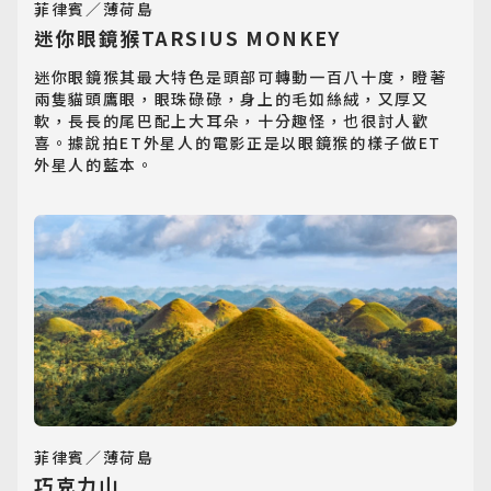
菲律賓／薄荷島
迷你眼鏡猴TARSIUS MONKEY
迷你眼鏡猴其最大特色是頭部可轉動一百八十度，瞪著
兩隻貓頭鷹眼，眼珠碌碌，身上的毛如絲絨，又厚又
軟，長長的尾巴配上大耳朵，十分趣怪，也很討人歡
喜。據說拍ET外星人的電影正是以眼鏡猴的樣子做ET
外星人的藍本。
菲律賓／薄荷島
巧克力山