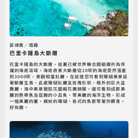
菲律賓／宿霧
巴里卡薩島大斷層
巴里卡薩島的大斷層，這裏已被世界聯合國組織列為保
護的海底區域，海底奇景大斷層從20呎的海底突然落差
到3000呎，景觀相當壯麗，在這裡您可看到珊瑚美景延
著斷層生長，此處珊瑚壯麗呈玫瑰形狀，格外的巨大且
艷麗，海中美景猶如花園般花團錦簇，還可看到成群美
麗的熱帶魚及逗趣的小丑魚、等美麗的海洋生物，形成
一幅美麗的畫，繽紛的珊瑚、各式的魚群等著你餵食，
好有趣。