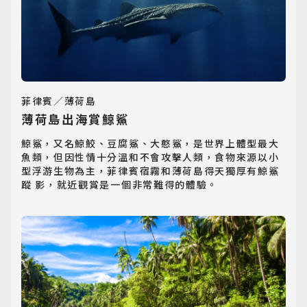
菲律賓／薄荷島
薄荷島出海賞鯨鯊
鯨鯊，又名鯨鮫、豆腐鯊、大憨鯊，是世界上體型最大
魚類，但因性情十分溫和不會攻擊人類，食物來源以小
型浮游生物為主，菲律賓宿霧和薄荷島得天獨厚有鯨鯊
蹤 影，就近觀賞是一個非常難得的體驗。
日韓旅遊
Northeast Asia
東南亞旅遊