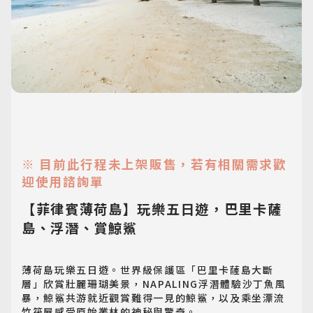
※ 目前此行程未上架販售，若有相關需求歡
迎使用諮詢單
【菲律賓薄荷島】玩樂五日遊，巴里卡薩
島、浮潛、賞鯨鯊
薄荷島玩樂五日遊。世界級保護區「巴里卡薩島大斷
層」欣賞壯麗珊瑚美景，NAPALING浮潛體驗沙丁魚風
暴，鯨鯊共游就近觀賞難得一見的鯨鯊，以及乘坐漂流
竹筏屋感受原始叢林的神秘與驚奇。