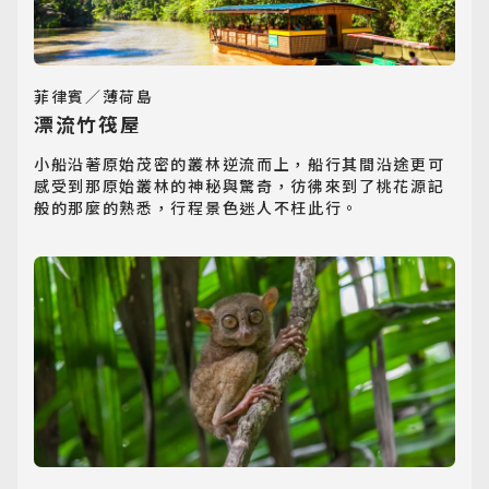
Southeast Asia
歐洲旅遊
Europe
菲律賓／薄荷島
漂流竹筏屋
郵輪旅遊
小船沿著原始茂密的叢林逆流而上，船行其間沿途更可
Cruiseship
感受到那原始叢林的神秘與驚奇，彷彿來到了桃花源記
般的那麼的熟悉，行程景色迷人不枉此行。
迷你團(包車)
MiniTour
最新消息
Announcement
客製旅遊
Customized Tour